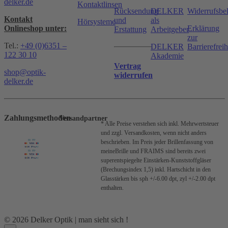
delker.de
Kontaktlinsen
Rücksendung
DELKER
Widerrufsbe
Kontakt
und
als
Hörsysteme
Onlineshop unter:
Erklärung
Erstattung
Arbeitgeber
zur
Tel.:
+49 (0)6351 –
DELKER
Barrierefreih
122 30 10
Akademie
Vertrag
shop@optik-
widerrufen
delker.de
Zahlungsmethoden
Versandpartner
* Alle Preise verstehen sich inkl. Mehrwertsteuer
und zzgl. Versandkosten, wenn nicht anders
beschrieben.
Im Preis jeder Brillenfassung von
meineBrille und FRAIMS sind bereits zwei
superentspiegelte Einstärken-Kunststoffgläser
(Brechungsindex 1,5) inkl. Hartschicht in den
Glasstärken bis sph +/-6.00 dpt, zyl +/-2.00 dpt
enthalten.
© 2026 Delker Optik | man sieht sich !