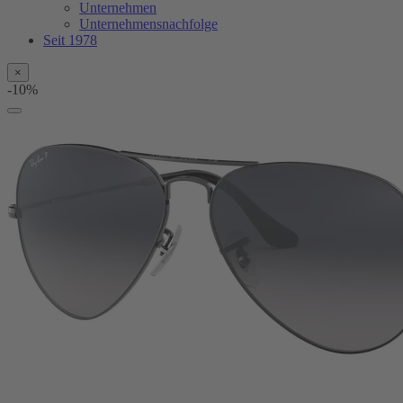
Unternehmen
Unternehmensnachfolge
Seit 1978
×
-10%