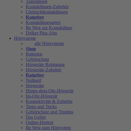
Tageslinsen
Kontaktlinsen-Zubehör
Gleitsichtkontaktlinsen
Ratgeber
Kontaktlinsenarten
Ihr Weg zur Kontaktlinse
Delker Plus-Abo
Hörsysteme
alle Hörsysteme
Shop
Batterien
Gehörschutz
Hörgeräte Reinigung
Hörgeräte-Zubehör
Ratgeber
Nulltarif
Hörgeräte
Hinter-dem-Ohr-Hörgerät
Im-Ohr-Hörgerät
Konnektivität & Zubehör
Tipps und Tricks
Gehörschutz und Tinnitus
Das Gehör
Online-Hörtest
Ihr Weg zum Hörsystem