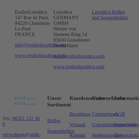
EssilorLuxottica
Luxottica
Luxottica Brillen
147 Rue de Paris
GERMANY
und Sonnenbrillen
94220 Charenton-
GMBH
Le-Pont
Werner von
FRANCE
Siemens Ring 14
85630 Grassbrunn
info@essilorluxottica.com
Deutschland
www.essilorluxottica.com
info@essilorluxottica.com
www.essilorluxottica.com
Unser
Kundenservice
Unternehmen
Informati
Sortiment
Bezahlung
Unternehmen
AGB
Tel.:
06351 122 30
Brillen
0
Versand
Unternehmensnachfolg
Impressum
Sonnenbrillen
verwaltung@optik-
Kontakt
Stellenanzeigen
Datenschutz