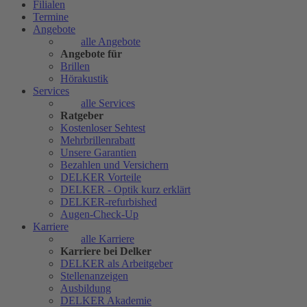
Filialen
Termine
Angebote
alle Angebote
Angebote für
Brillen
Hörakustik
Services
alle Services
Ratgeber
Kostenloser Sehtest
Mehrbrillenrabatt
Unsere Garantien
Bezahlen und Versichern
DELKER Vorteile
DELKER - Optik kurz erklärt
DELKER-refurbished
Augen-Check-Up
Karriere
alle Karriere
Karriere bei Delker
DELKER als Arbeitgeber
Stellenanzeigen
Ausbildung
DELKER Akademie