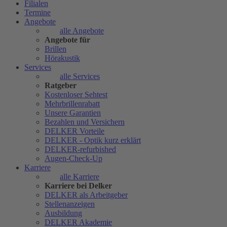
Filialen
Termine
Angebote
alle Angebote
Angebote für
Brillen
Hörakustik
Services
alle Services
Ratgeber
Kostenloser Sehtest
Mehrbrillenrabatt
Unsere Garantien
Bezahlen und Versichern
DELKER Vorteile
DELKER - Optik kurz erklärt
DELKER-refurbished
Augen-Check-Up
Karriere
alle Karriere
Karriere bei Delker
DELKER als Arbeitgeber
Stellenanzeigen
Ausbildung
DELKER Akademie