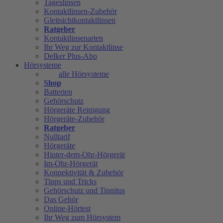
Tageslinsen
Kontaktlinsen-Zubehör
Gleitsichtkontaktlinsen
Ratgeber
Kontaktlinsenarten
Ihr Weg zur Kontaktlinse
Delker Plus-Abo
Hörsysteme
alle Hörsysteme
Shop
Batterien
Gehörschutz
Hörgeräte Reinigung
Hörgeräte-Zubehör
Ratgeber
Nulltarif
Hörgeräte
Hinter-dem-Ohr-Hörgerät
Im-Ohr-Hörgerät
Konnektivität & Zubehör
Tipps und Tricks
Gehörschutz und Tinnitus
Das Gehör
Online-Hörtest
Ihr Weg zum Hörsystem