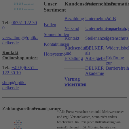
Unser
Kundenservice
Unternehmen
Informati
Sortiment
Bezahlung
Unternehmen
AGB
Tel.:
06351 122 30
Brillen
0
Versand
Unternehmensnachfolg
Impressum
Sonnenbrillen
verwaltung@optik-
Kontakt
Stellenanzeigen
Datenschutz
delker.de
Kontaktlinsen
Rücksendung
DELKER
Widerrufsbe
Kontakt
und
als
Hörsysteme
Onlineshop unter:
Erklärung
Erstattung
Arbeitgeber
zur
Tel.:
+49 (0)6351 –
DELKER
Barrierefreih
122 30 10
Akademie
Vertrag
shop@optik-
widerrufen
delker.de
Zahlungsmethoden
Versandpartner
* Alle Preise verstehen sich inkl. Mehrwertsteuer
und zzgl. Versandkosten, wenn nicht anders
beschrieben.
Im Preis jeder Brillenfassung von
meineBrille und FRAIMS sind bereits zwei