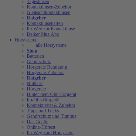
Tageslinsen
Kontaktlinsen-Zubehör
Gleitsichtkontaktlinsen
Ratgeber
Kontaktlinsenarten
Ihr Weg zur Kontaktlinse
Delker Plus-Abo
Hörsysteme
alle Hörsysteme
Shop
Batterien
Gehörschutz
Hörgeräte Reinigung
Hörgeräte-Zubehör
Ratgeber
Nulltarif
Hörgeräte
Hinter-dem-Ohr-Hörgerät
Im-Ohr-Hörgerät
Konnektivität & Zubehör
Tipps und Tricks
Gehörschutz und Tinnitus
Das Gehör
Online-Hörtest
Ihr Weg zum Hörsystem