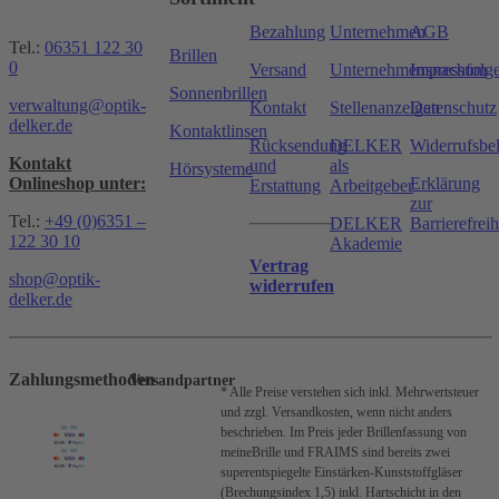
Bezahlung
Unternehmen
AGB
Tel.:
06351 122 30
Brillen
0
Versand
Unternehmensnachfolg
Impressum
Sonnenbrillen
verwaltung@optik-
Kontakt
Stellenanzeigen
Datenschutz
delker.de
Kontaktlinsen
Rücksendung
DELKER
Widerrufsbe
Kontakt
und
als
Hörsysteme
Onlineshop unter:
Erklärung
Erstattung
Arbeitgeber
zur
Tel.:
+49 (0)6351 –
DELKER
Barrierefreih
122 30 10
Akademie
Vertrag
shop@optik-
widerrufen
delker.de
Zahlungsmethoden
Versandpartner
* Alle Preise verstehen sich inkl. Mehrwertsteuer
und zzgl. Versandkosten, wenn nicht anders
beschrieben.
Im Preis jeder Brillenfassung von
meineBrille und FRAIMS sind bereits zwei
superentspiegelte Einstärken-Kunststoffgläser
(Brechungsindex 1,5) inkl. Hartschicht in den