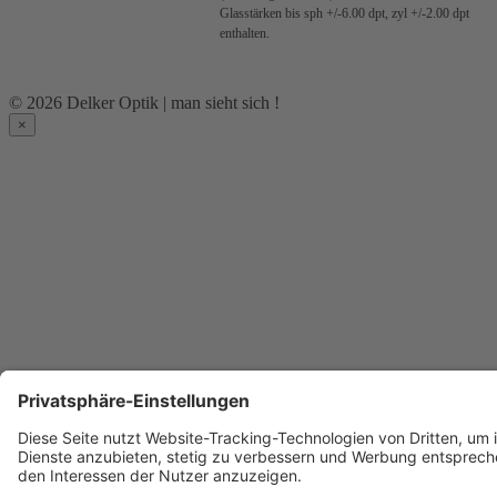
Glasstärken bis sph +/-6.00 dpt, zyl +/-2.00 dpt
enthalten.
© 2026 Delker Optik | man sieht sich !
×