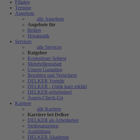
Filialen
Termine
Angebote
alle Angebote
Angebote für
Brillen
Hörakustik
Services
alle Services
Ratgeber
Kostenloser Sehtest
Mehrbrillenrabatt
Unsere Garantien
Bezahlen und Versichern
DELKER Vorteile
DELKER - Optik kurz erklärt
DELKER-refurbished
Augen-Check-Up
Karriere
alle Karriere
Karriere bei Delker
DELKER als Arbeitgeber
Stellenanzeigen
Ausbildung
DELKER Akademie