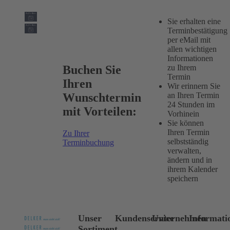
Sie erhalten eine
Terminbestätigung
per eMail mit
allen wichtigen
Informationen
Buchen Sie
zu Ihrem
Termin
Ihren
Wir erinnern Sie
Wunschtermin
an Ihren Termin
24 Stunden im
mit Vorteilen:
Vorhinein
Sie können
Ihren Termin
Zu Ihrer
selbstständig
Terminbuchung
verwalten,
ändern und in
ihrem Kalender
speichern
Unser
Kundenservice
Unternehmen
Informati
Sortiment