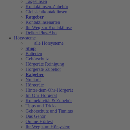
Tageslinsen
Kontaktlinsen-Zubehör
Gleitsichtkontaktlinsen
Ratgeber
Kontaktlinsenarten
Ihr Weg zur Kontaktlinse
Delker Plus-Abo
Hörsysteme
alle Hörsysteme
Shop
Batterien
Gehörschutz
Hörgeräte Reinigung
Hörgeräte-Zubehör
Ratgeber
Nulltarif
Hörgeräte
Hinter-dem-Ohr-Hörgerät
Im-Ohr-Hörgerät
Konnektivität & Zubehör
Tipps und Tricks
Gehörschutz und Tinnitus
Das Gehör
Online-Hörtest
Ihr Weg zum Hörsystem