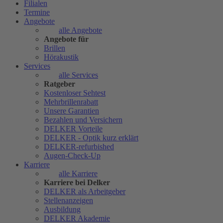
Filialen
Termine
Angebote
alle Angebote
Angebote für
Brillen
Hörakustik
Services
alle Services
Ratgeber
Kostenloser Sehtest
Mehrbrillenrabatt
Unsere Garantien
Bezahlen und Versichern
DELKER Vorteile
DELKER - Optik kurz erklärt
DELKER-refurbished
Augen-Check-Up
Karriere
alle Karriere
Karriere bei Delker
DELKER als Arbeitgeber
Stellenanzeigen
Ausbildung
DELKER Akademie