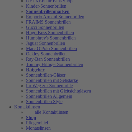
DELKER für Fans Shop
Kinder-Sonnenbrillen
Sonnenbrillenmarken
Emporio Armani Sonnenbrillen
FRAIMS Sonnenbrillen
Gucci Sonnenbrillen
Hugo Boss Sonnenbrillen
Humphrey's Sonnenbrillen
Jaguar Sonnenbrillen
Marc O'Polo Sonnenbrillen
Oakley Sonnenbrillen
Ray-Ban Sonnenbrillen
Tommy Hilfiger Sonnenbrillen
Ratgeber
Sonnenbrillen-Gläser
Sonnenbrillen mit Sehstärke
Ihr Weg zur Sonnenbrille
Sonnenbrillen mit Gleitsichtgläsern
Sonnenbrillen Allgemein
Sonnenbrillen Style
Kontaktlinsen
alle Kontaktlinsen
Shop
Pflegemittel
Monatslinsen