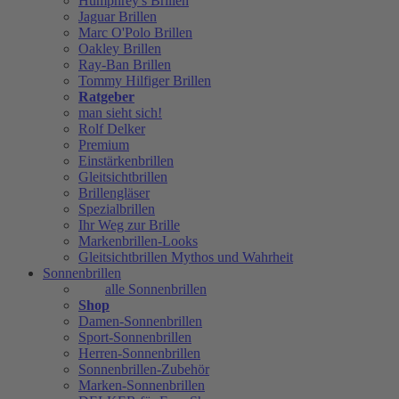
Humphrey's Brillen
Jaguar Brillen
Marc O'Polo Brillen
Oakley Brillen
Ray-Ban Brillen
Tommy Hilfiger Brillen
Ratgeber
man sieht sich!
Rolf Delker
Premium
Einstärkenbrillen
Gleitsichtbrillen
Brillengläser
Spezialbrillen
Ihr Weg zur Brille
Markenbrillen-Looks
Gleitsichtbrillen Mythos und Wahrheit
Sonnenbrillen
alle Sonnenbrillen
Shop
Damen-Sonnenbrillen
Sport-Sonnenbrillen
Herren-Sonnenbrillen
Sonnenbrillen-Zubehör
Marken-Sonnenbrillen