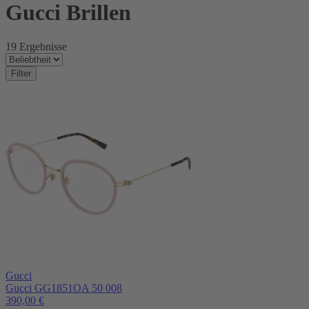
Gucci Brillen
19 Ergebnisse
Filter
Gucci
Gucci GG1851OA 50 008
390,00
€