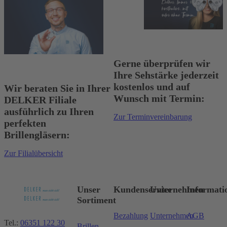
Gerne überprüfen wir
Ihre Sehstärke jederzeit
kostenlos und auf
Wir beraten Sie in Ihrer
Wunsch mit Termin:
DELKER Filiale
ausführlich zu Ihren
Zur Terminvereinbarung
perfekten
Brillengläsern:
Zur Filialübersicht
Unser
Kundenservice
Unternehmen
Informati
Sortiment
Bezahlung
Unternehmen
AGB
Tel.:
06351 122 30
Brillen