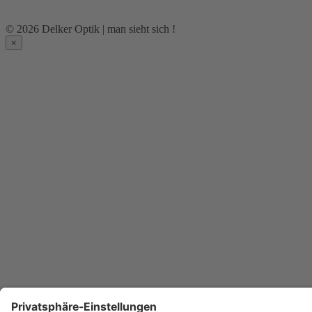
© 2026 Delker Optik | man sieht sich !
×