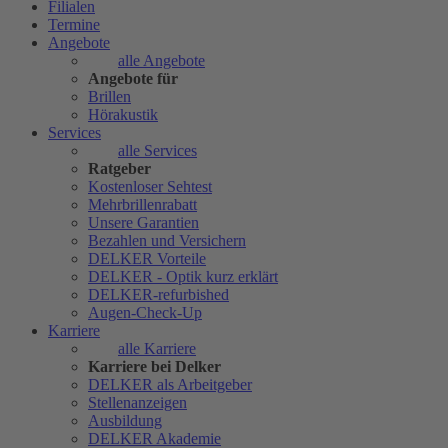
Filialen
Termine
Angebote
alle Angebote
Angebote für
Brillen
Hörakustik
Services
alle Services
Ratgeber
Kostenloser Sehtest
Mehrbrillenrabatt
Unsere Garantien
Bezahlen und Versichern
DELKER Vorteile
DELKER - Optik kurz erklärt
DELKER-refurbished
Augen-Check-Up
Karriere
alle Karriere
Karriere bei Delker
DELKER als Arbeitgeber
Stellenanzeigen
Ausbildung
DELKER Akademie