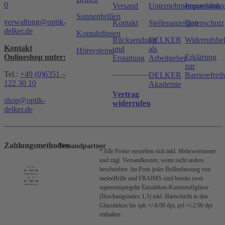
0
Versand
Unternehmensnachfolg
Impressum
Sonnenbrillen
verwaltung@optik-
Kontakt
Stellenanzeigen
Datenschutz
delker.de
Kontaktlinsen
Rücksendung
DELKER
Widerrufsbe
Kontakt
und
als
Hörsysteme
Onlineshop unter:
Erklärung
Erstattung
Arbeitgeber
zur
Tel.:
+49 (0)6351 –
DELKER
Barrierefreih
122 30 10
Akademie
Vertrag
shop@optik-
widerrufen
delker.de
Zahlungsmethoden
Versandpartner
* Alle Preise verstehen sich inkl. Mehrwertsteuer
und zzgl. Versandkosten, wenn nicht anders
beschrieben.
Im Preis jeder Brillenfassung von
meineBrille und FRAIMS sind bereits zwei
superentspiegelte Einstärken-Kunststoffgläser
(Brechungsindex 1,5) inkl. Hartschicht in den
Glasstärken bis sph +/-6.00 dpt, zyl +/-2.00 dpt
enthalten.