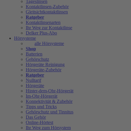
Tageslinsen
Kontaktlinsen-Zubehör
Gleitsichtkontaktlinsen
Ratgeber
Kontaktlinsenarten
Ihr Weg zur Kontaktlinse
Delker Plus-Abo
Hörsysteme
alle Hörsysteme
Shop
Batterien
Gehörschutz
Hörgeräte Reinigung
Hörgeräte-Zubehör
Ratgeber
Nulltarif
Hörgeräte
Hinter-dem-Ohr-Hörgerät
Im-Ohr-Hörgerät
Konnektivität & Zubehör
Tipps und Tricks
Gehörschutz und Tinnitus
Das Gehör
Online-Hörtest
Ihr Weg zum Hörsystem