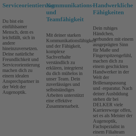
Serviceorientierung
Kommunikations-
Handwerkliche
und
Fähigkeiten
Teamfähigkeit
Du bist ein
einfühlsamer
Dein ruhiges
Mensch, dem es
Händchen,
Mit deiner starken
leichtfällt, sich in
verbunden mit einem
Kommunikationsfähigkeit
andere
ausgeprägten Sinn
und der Fähigkeit,
hineinzuversetzen.
für Maße und
komplexe
Deine natürliche
Fingerspitzengefühl,
Sachverhalte
Freundlichkeit und
machen dich zu
verständlich zu
Serviceorientierung
einem geschickten
erklären, integrierst
machen dich zu
Handwerker in der
du dich mühelos in
einem idealen
Welt der
unser Team. Dein
Ansprechpartner in
Brillenanpassung
zuverlässiges und
der Welt der
und -reparatur. Nach
selbstständiges
Augenoptik.
deiner Ausbildung
Arbeiten unterstützt
stehen dir bei
eine effektive
DELKER viele
Zusammenarbeit.
Karrierewege offen,
sei es als Meister der
Augenoptik,
Fachspezialist in
einem Filialteam