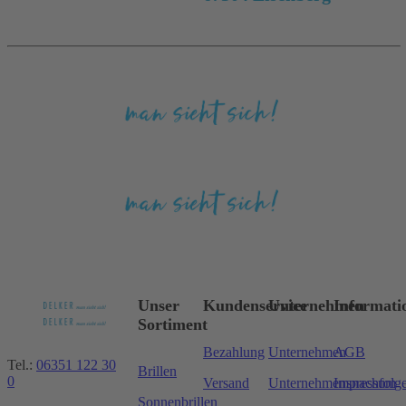
Unser
Kundenservice
Unternehmen
Informati
Sortiment
Bezahlung
Unternehmen
AGB
Tel.:
06351 122 30
Brillen
0
Versand
Unternehmensnachfolg
Impressum
Sonnenbrillen