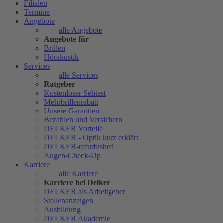
Filialen
Termine
Angebote
alle Angebote
Angebote für
Brillen
Hörakustik
Services
alle Services
Ratgeber
Kostenloser Sehtest
Mehrbrillenrabatt
Unsere Garantien
Bezahlen und Versichern
DELKER Vorteile
DELKER - Optik kurz erklärt
DELKER-refurbished
Augen-Check-Up
Karriere
alle Karriere
Karriere bei Delker
DELKER als Arbeitgeber
Stellenanzeigen
Ausbildung
DELKER Akademie