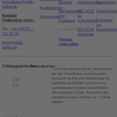
verwaltung@optik-
Kontakt
Stellenanzeigen
Datenschutz
delker.de
Kontaktlinsen
Rücksendung
DELKER
Widerrufsbe
Kontakt
und
als
Hörsysteme
Onlineshop unter:
Erklärung
Erstattung
Arbeitgeber
zur
Tel.:
+49 (0)6351 –
DELKER
Barrierefreih
122 30 10
Akademie
Vertrag
shop@optik-
widerrufen
delker.de
Zahlungsmethoden
Versandpartner
* Alle Preise verstehen sich inkl. Mehrwertsteuer
und zzgl. Versandkosten, wenn nicht anders
beschrieben.
Im Preis jeder Brillenfassung von
meineBrille und FRAIMS sind bereits zwei
superentspiegelte Einstärken-Kunststoffgläser
(Brechungsindex 1,5) inkl. Hartschicht in den
Glasstärken bis sph +/-6.00 dpt, zyl +/-2.00 dpt
enthalten.