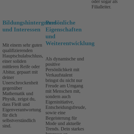
oder sogar als
Filialleiter.
Bildungshintergrund
Persönliche
und Interessen
Eigenschaften
und
Weiterentwicklung
Mit einem sehr guten
qualifizierenden
Hauptschulabschluss,
Als dynamische und
einer soliden
positive
mittleren Reife oder
Persönlichkeit mit
Abitur, gepaart mit
Verkaufstalent
deiner
bringst du nicht nur
Unerschrockenheit
Freude am Umgang
gegenüber
mit Menschen mit,
Mathematik und
sondern auch
Physik, zeigst du,
Eigeninitiative,
dass Fleiß und
Entscheidungsfreude,
Eigenverantwortung
sowie eine
für dich
Begeisterung für
selbstverständlich
Mode und aktuelle
sind.
Trends. Dein starkes