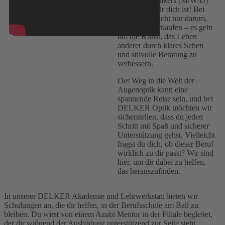
des Augenoptikers (M/W/D)
der richtige für dich ist! Bei
uns geht es nicht nur darum,
Brillen zu verkaufen – es geht
um die Kunst, das Leben
anderer durch klares Sehen
und stilvolle Beratung zu
verbessern.
Der Weg in die Welt der
Augenoptik kann eine
spannende Reise sein, und bei
DELKER Optik möchten wir
sicherstellen, dass du jeden
Schritt mit Spaß und sicherer
Unterstützung gehst. Vielleicht
fragst du dich, ob dieser Beruf
wirklich zu dir passt? Wir sind
hier, um dir dabei zu helfen,
das herauszufinden.
In unserer DELKER Akademie und Lehrwerkstatt bieten wir
Schulungen an, die dir helfen, in der Berufsschule am Ball zu
bleiben. Du wirst von einem Azubi Mentor in der Filiale begleitet,
der dir während der Ausbildung unterstützend zur Seite steht.