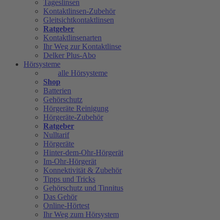
Tageslinsen
Kontaktlinsen-Zubehör
Gleitsichtkontaktlinsen
Ratgeber
Kontaktlinsenarten
Ihr Weg zur Kontaktlinse
Delker Plus-Abo
Hörsysteme
alle Hörsysteme
Shop
Batterien
Gehörschutz
Hörgeräte Reinigung
Hörgeräte-Zubehör
Ratgeber
Nulltarif
Hörgeräte
Hinter-dem-Ohr-Hörgerät
Im-Ohr-Hörgerät
Konnektivität & Zubehör
Tipps und Tricks
Gehörschutz und Tinnitus
Das Gehör
Online-Hörtest
Ihr Weg zum Hörsystem