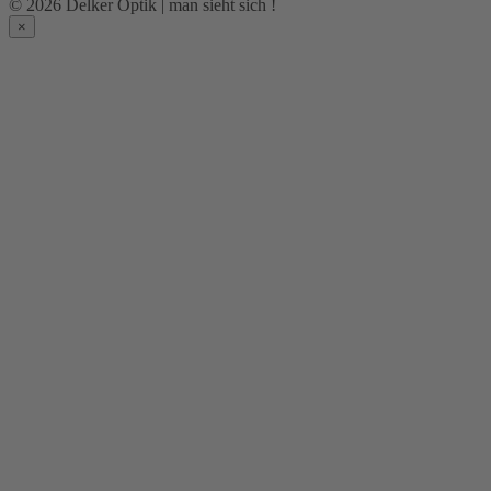
© 2026 Delker Optik | man sieht sich !
×