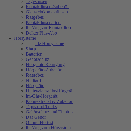
Tageslinsen
Kontaktlinsen-Zubehör
Gleitsichtkontaktlinsen
Ratgeber
Kontaktlinsenarten
Ihr Weg zur Kontaktlinse
Delker Plus-Abo
Hörsysteme
alle Hörsysteme
Shop
Batterien
Gehörschutz
Hörgeräte Reinigung
Hörgeräte-Zubehör
Ratgeber
Nulltarif
Hörgeräte
Hinter-dem-Ohr-Hörgerät
Im-Ohr-Hörgerät
Konnektivität & Zubehör
Tipps und Tricks
Gehörschutz und Tinnitus
Das Gehör
Online-Hörtest
Ihr Weg zum Hörsystem