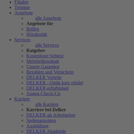
Filialen
Termine
Angebote
alle Angebote
Angebote für
Brillen
Hörakustik
Services
alle Services
Ratgeber
Kostenloser Sehtest
Mehrbrillenrabatt
Unsere Garantien
Bezahlen und Versichern
DELKER Vorteile
DELKER - Optik kurz erklärt
DELKER-refurbished
Augen-Check-Up
Karriere
alle Karriere
Karriere bei Delker
DELKER als Arbeitgeber
Stellenanzeigen
Ausbildung
DELKER Akademie