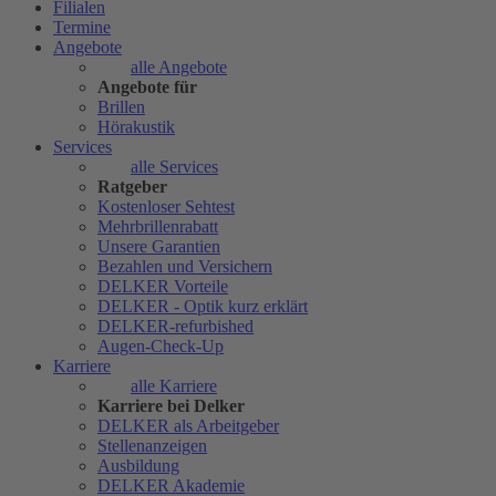
Filialen
Termine
Angebote
alle Angebote
Angebote für
Brillen
Hörakustik
Services
alle Services
Ratgeber
Kostenloser Sehtest
Mehrbrillenrabatt
Unsere Garantien
Bezahlen und Versichern
DELKER Vorteile
DELKER - Optik kurz erklärt
DELKER-refurbished
Augen-Check-Up
Karriere
alle Karriere
Karriere bei Delker
DELKER als Arbeitgeber
Stellenanzeigen
Ausbildung
DELKER Akademie