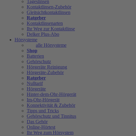
Tageslinsen
Kontaktlinsen-Zubehör
Gleitsichtkontaktlinsen
Ratgeber
Kontaktlinsenarten
Ihr Weg zur Kontaktlinse
Delker Plus-Abo
Hörsysteme
alle Hörsysteme
Shop
Batterien
Gehörschutz
Hörgeräte Reinigung
Hörgeräte-Zubehör
Ratgeber
Nulltarif
Hörgeräte
Hinter-dem-Ohr-Hörgerät
Im-Ohr-Hörgerät
Konnektivität & Zubehör
Tipps und Tricks
Gehörschutz und Tinnitus
Das Gehör
Online-Hörtest
Ihr Weg zum Hörsystem