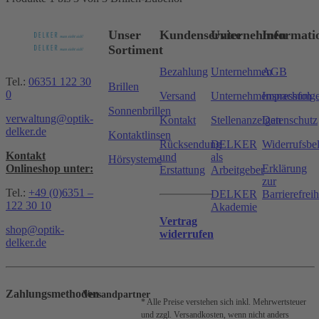
Unser
Kundenservice
Unternehmen
Informati
Sortiment
Bezahlung
Unternehmen
AGB
Tel.:
06351 122 30
Brillen
0
Versand
Unternehmensnachfolg
Impressum
Sonnenbrillen
verwaltung@optik-
Kontakt
Stellenanzeigen
Datenschutz
delker.de
Kontaktlinsen
Rücksendung
DELKER
Widerrufsbe
Kontakt
und
als
Hörsysteme
Onlineshop unter:
Erklärung
Erstattung
Arbeitgeber
zur
Tel.:
+49 (0)6351 –
DELKER
Barrierefreih
122 30 10
Akademie
Vertrag
shop@optik-
widerrufen
delker.de
Zahlungsmethoden
Versandpartner
* Alle Preise verstehen sich inkl. Mehrwertsteuer
und zzgl. Versandkosten, wenn nicht anders