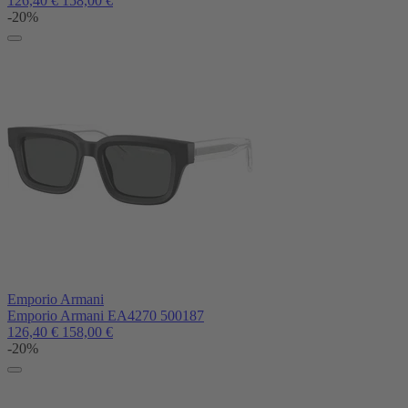
126,40
€
158,00
€
-20%
Emporio Armani
Emporio Armani EA4270 500187
126,40
€
158,00
€
-20%