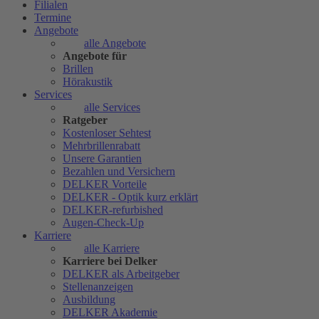
Filialen
Termine
Angebote
alle Angebote
Angebote für
Brillen
Hörakustik
Services
alle Services
Ratgeber
Kostenloser Sehtest
Mehrbrillenrabatt
Unsere Garantien
Bezahlen und Versichern
DELKER Vorteile
DELKER - Optik kurz erklärt
DELKER-refurbished
Augen-Check-Up
Karriere
alle Karriere
Karriere bei Delker
DELKER als Arbeitgeber
Stellenanzeigen
Ausbildung
DELKER Akademie