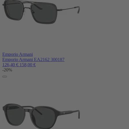
Emporio Armani
Emporio Armani EA2162 300187
126,40
€
158,00
€
-20%