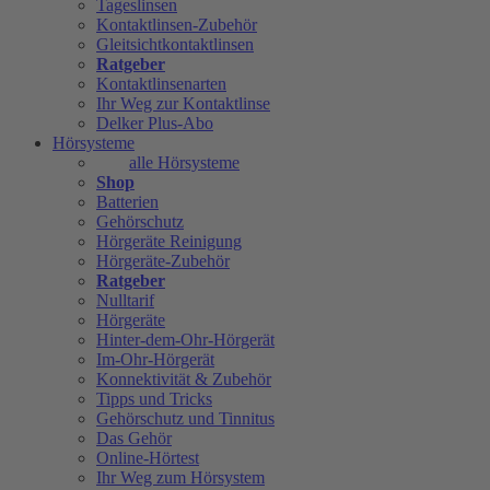
Tageslinsen
Kontaktlinsen-Zubehör
Gleitsichtkontaktlinsen
Ratgeber
Kontaktlinsenarten
Ihr Weg zur Kontaktlinse
Delker Plus-Abo
Hörsysteme
alle Hörsysteme
Shop
Batterien
Gehörschutz
Hörgeräte Reinigung
Hörgeräte-Zubehör
Ratgeber
Nulltarif
Hörgeräte
Hinter-dem-Ohr-Hörgerät
Im-Ohr-Hörgerät
Konnektivität & Zubehör
Tipps und Tricks
Gehörschutz und Tinnitus
Das Gehör
Online-Hörtest
Ihr Weg zum Hörsystem