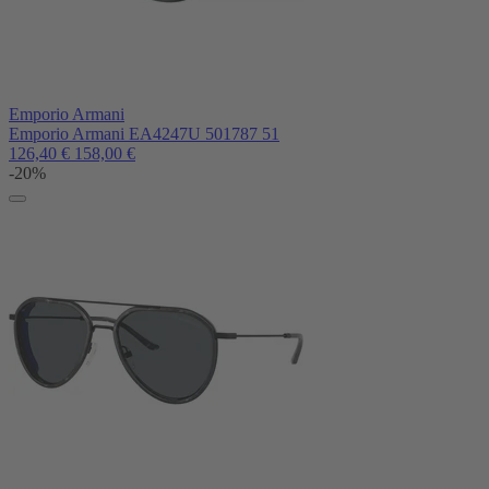
Emporio Armani
Emporio Armani EA4247U 501787 51
126,40
€
158,00
€
-20%