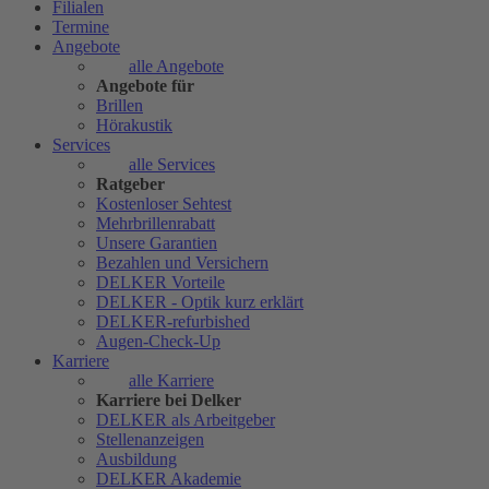
Filialen
Termine
Angebote
alle Angebote
Angebote für
Brillen
Hörakustik
Services
alle Services
Ratgeber
Kostenloser Sehtest
Mehrbrillenrabatt
Unsere Garantien
Bezahlen und Versichern
DELKER Vorteile
DELKER - Optik kurz erklärt
DELKER-refurbished
Augen-Check-Up
Karriere
alle Karriere
Karriere bei Delker
DELKER als Arbeitgeber
Stellenanzeigen
Ausbildung
DELKER Akademie