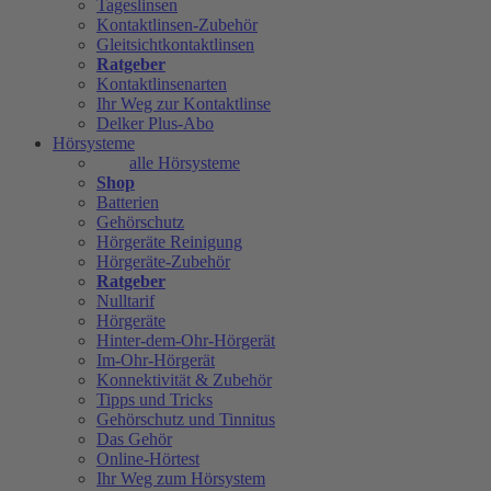
Tageslinsen
Kontaktlinsen-Zubehör
Gleitsichtkontaktlinsen
Ratgeber
Kontaktlinsenarten
Ihr Weg zur Kontaktlinse
Delker Plus-Abo
Hörsysteme
alle Hörsysteme
Shop
Batterien
Gehörschutz
Hörgeräte Reinigung
Hörgeräte-Zubehör
Ratgeber
Nulltarif
Hörgeräte
Hinter-dem-Ohr-Hörgerät
Im-Ohr-Hörgerät
Konnektivität & Zubehör
Tipps und Tricks
Gehörschutz und Tinnitus
Das Gehör
Online-Hörtest
Ihr Weg zum Hörsystem