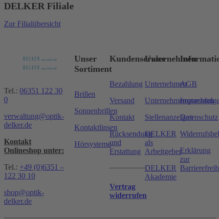
DELKER Filiale
Zur Filialübersicht
Unser
Kundenservice
Unternehmen
Informati
Sortiment
Bezahlung
Unternehmen
AGB
Tel.:
06351 122 30
Brillen
0
Versand
Unternehmensnachfolg
Impressum
Sonnenbrillen
verwaltung@optik-
Kontakt
Stellenanzeigen
Datenschutz
delker.de
Kontaktlinsen
Rücksendung
DELKER
Widerrufsbe
Kontakt
und
als
Hörsysteme
Onlineshop unter:
Erklärung
Erstattung
Arbeitgeber
zur
Tel.:
+49 (0)6351 –
DELKER
Barrierefreih
122 30 10
Akademie
Vertrag
shop@optik-
widerrufen
delker.de