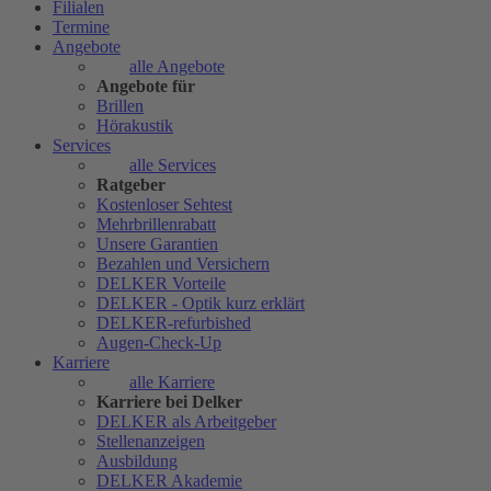
Filialen
Termine
Angebote
alle Angebote
Angebote für
Brillen
Hörakustik
Services
alle Services
Ratgeber
Kostenloser Sehtest
Mehrbrillenrabatt
Unsere Garantien
Bezahlen und Versichern
DELKER Vorteile
DELKER - Optik kurz erklärt
DELKER-refurbished
Augen-Check-Up
Karriere
alle Karriere
Karriere bei Delker
DELKER als Arbeitgeber
Stellenanzeigen
Ausbildung
DELKER Akademie