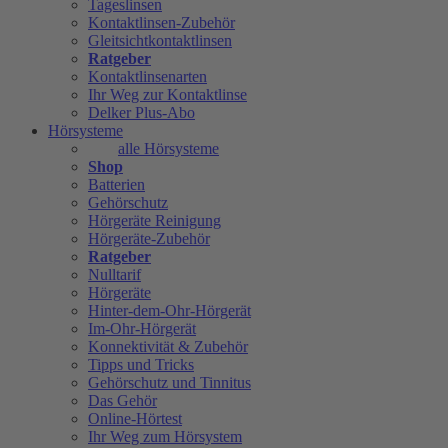
Tageslinsen
Kontaktlinsen-Zubehör
Gleitsichtkontaktlinsen
Ratgeber
Kontaktlinsenarten
Ihr Weg zur Kontaktlinse
Delker Plus-Abo
Hörsysteme
alle Hörsysteme
Shop
Batterien
Gehörschutz
Hörgeräte Reinigung
Hörgeräte-Zubehör
Ratgeber
Nulltarif
Hörgeräte
Hinter-dem-Ohr-Hörgerät
Im-Ohr-Hörgerät
Konnektivität & Zubehör
Tipps und Tricks
Gehörschutz und Tinnitus
Das Gehör
Online-Hörtest
Ihr Weg zum Hörsystem