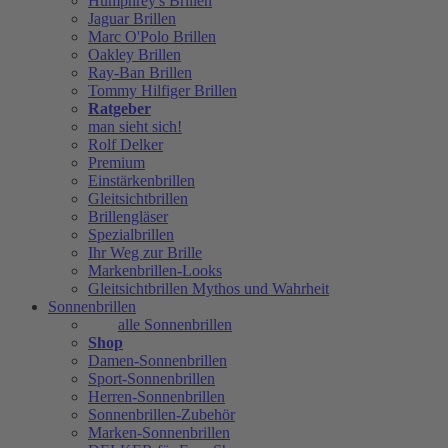
Humphrey's Brillen
Jaguar Brillen
Marc O'Polo Brillen
Oakley Brillen
Ray-Ban Brillen
Tommy Hilfiger Brillen
Ratgeber
man sieht sich!
Rolf Delker
Premium
Einstärkenbrillen
Gleitsichtbrillen
Brillengläser
Spezialbrillen
Ihr Weg zur Brille
Markenbrillen-Looks
Gleitsichtbrillen Mythos und Wahrheit
Sonnenbrillen
alle Sonnenbrillen
Shop
Damen-Sonnenbrillen
Sport-Sonnenbrillen
Herren-Sonnenbrillen
Sonnenbrillen-Zubehör
Marken-Sonnenbrillen