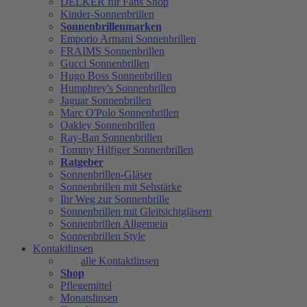
DELKER für Fans Shop
Kinder-Sonnenbrillen
Sonnenbrillenmarken
Emporio Armani Sonnenbrillen
FRAIMS Sonnenbrillen
Gucci Sonnenbrillen
Hugo Boss Sonnenbrillen
Humphrey's Sonnenbrillen
Jaguar Sonnenbrillen
Marc O'Polo Sonnenbrillen
Oakley Sonnenbrillen
Ray-Ban Sonnenbrillen
Tommy Hilfiger Sonnenbrillen
Ratgeber
Sonnenbrillen-Gläser
Sonnenbrillen mit Sehstärke
Ihr Weg zur Sonnenbrille
Sonnenbrillen mit Gleitsichtgläsern
Sonnenbrillen Allgemein
Sonnenbrillen Style
Kontaktlinsen
alle Kontaktlinsen
Shop
Pflegemittel
Monatslinsen