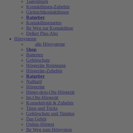
Tageslinsen
Kontaktlinsen-Zubehör
Gleitsichtkontaktlinsen
Ratgeber
Kontaktlinsenarten
Ihr Weg zur Kontaktlinse
Delker Plus-Abo
Hörsysteme
alle Hörsysteme
Shop
Batterien
Gehörschutz
Hörgeräte Reinigung
Hörgeräte-Zubehör
Ratgeber
Nulltarif
Hörgeräte
Hinter-dem-Ohr-Hörgerät
Im-Ohr-Hörgerät
Konnektivität & Zubehör
Tipps und Tricks
Gehörschutz und Tinnitus
Das Gehör
Online-Hörtest
Ihr Weg zum Hörsystem