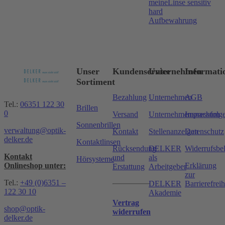
meineLinse sensitiv
hard
Aufbewahrung
Unser
Kundenservice
Unternehmen
Informati
Sortiment
Bezahlung
Unternehmen
AGB
Tel.:
06351 122 30
Brillen
0
Versand
Unternehmensnachfolg
Impressum
Sonnenbrillen
verwaltung@optik-
Kontakt
Stellenanzeigen
Datenschutz
delker.de
Kontaktlinsen
Rücksendung
DELKER
Widerrufsbe
Kontakt
und
als
Hörsysteme
Onlineshop unter:
Erklärung
Erstattung
Arbeitgeber
zur
Tel.:
+49 (0)6351 –
DELKER
Barrierefreih
122 30 10
Akademie
Vertrag
shop@optik-
widerrufen
delker.de