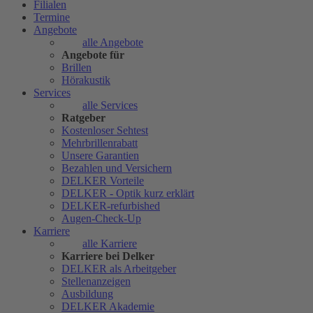
Filialen
Termine
Angebote
alle Angebote
Angebote für
Brillen
Hörakustik
Services
alle Services
Ratgeber
Kostenloser Sehtest
Mehrbrillenrabatt
Unsere Garantien
Bezahlen und Versichern
DELKER Vorteile
DELKER - Optik kurz erklärt
DELKER-refurbished
Augen-Check-Up
Karriere
alle Karriere
Karriere bei Delker
DELKER als Arbeitgeber
Stellenanzeigen
Ausbildung
DELKER Akademie