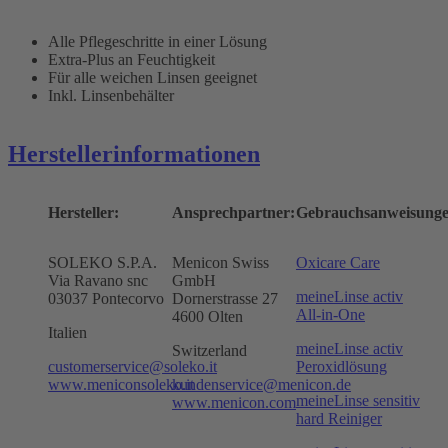
Alle Pflegeschritte in einer Lösung
Extra-Plus an Feuchtigkeit
Für alle weichen Linsen geeignet
Inkl. Linsenbehälter
Herstellerinformationen
Hersteller:
Ansprechpartner:
Gebrauchsanweisunge
SOLEKO S.P.A.
Menicon Swiss
Oxicare Care
Via Ravano snc
GmbH
meineLinse activ
03037 Pontecorvo
Dornerstrasse 27
All-in-One
4600 Olten
Italien
meineLinse activ
Switzerland
customerservice@soleko.it
Peroxidlösung
www.meniconsoleko.it
kundenservice@menicon.de
meineLinse sensitiv
www.menicon.com
hard Reiniger