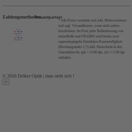
Zahlungsmethoden
Versandpartner
* Alle Preise verstehen sich inkl. Mehrwertsteuer
und zzgl. Versandkosten, wenn nicht anders
beschrieben.
Im Preis jeder Brillenfassung von
meineBrille und FRAIMS sind bereits zwei
superentspiegelte Einstärken-Kunststoffgläser
(Brechungsindex 1,5) inkl. Hartschicht in den
Glasstärken bis sph +/-6.00 dpt, zyl +/-2.00 dpt
enthalten.
© 2026 Delker Optik | man sieht sich !
×