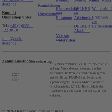
Kontakt
Stellenanzeigen
Datenschutz
delker.de
Kontaktlinsen
Rücksendung
DELKER
Widerrufsbe
Kontakt
und
als
Hörsysteme
Onlineshop unter:
Erklärung
Erstattung
Arbeitgeber
zur
Tel.:
+49 (0)6351 –
DELKER
Barrierefreih
122 30 10
Akademie
Vertrag
shop@optik-
widerrufen
delker.de
Zahlungsmethoden
Versandpartner
* Alle Preise verstehen sich inkl. Mehrwertsteuer
und zzgl. Versandkosten, wenn nicht anders
beschrieben.
Im Preis jeder Brillenfassung von
meineBrille und FRAIMS sind bereits zwei
superentspiegelte Einstärken-Kunststoffgläser
(Brechungsindex 1,5) inkl. Hartschicht in den
Glasstärken bis sph +/-6.00 dpt, zyl +/-2.00 dpt
enthalten.
© 2026 Delker Optik | man sieht sich !