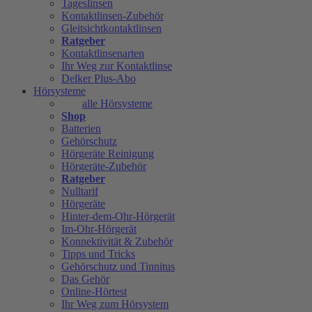
Tageslinsen
Kontaktlinsen-Zubehör
Gleitsichtkontaktlinsen
Ratgeber
Kontaktlinsenarten
Ihr Weg zur Kontaktlinse
Delker Plus-Abo
Hörsysteme
alle Hörsysteme
Shop
Batterien
Gehörschutz
Hörgeräte Reinigung
Hörgeräte-Zubehör
Ratgeber
Nulltarif
Hörgeräte
Hinter-dem-Ohr-Hörgerät
Im-Ohr-Hörgerät
Konnektivität & Zubehör
Tipps und Tricks
Gehörschutz und Tinnitus
Das Gehör
Online-Hörtest
Ihr Weg zum Hörsystem