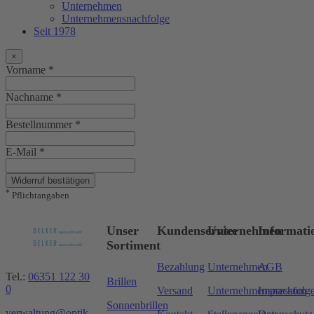
Unternehmen
Unternehmensnachfolge
Seit 1978
×
Vorname *
Nachname *
Bestellnummer *
E-Mail *
Widerruf bestätigen
*
Pflichtangaben
Unser
Kundenservice
Unternehmen
Informati
Sortiment
Bezahlung
Unternehmen
AGB
Tel.:
06351 122 30
Brillen
0
Versand
Unternehmensnachfolg
Impressum
Sonnenbrillen
verwaltung@optik-