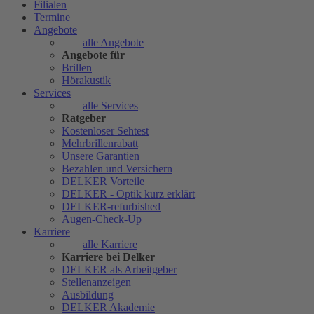
Filialen
Termine
Angebote
alle Angebote
Angebote für
Brillen
Hörakustik
Services
alle Services
Ratgeber
Kostenloser Sehtest
Mehrbrillenrabatt
Unsere Garantien
Bezahlen und Versichern
DELKER Vorteile
DELKER - Optik kurz erklärt
DELKER-refurbished
Augen-Check-Up
Karriere
alle Karriere
Karriere bei Delker
DELKER als Arbeitgeber
Stellenanzeigen
Ausbildung
DELKER Akademie