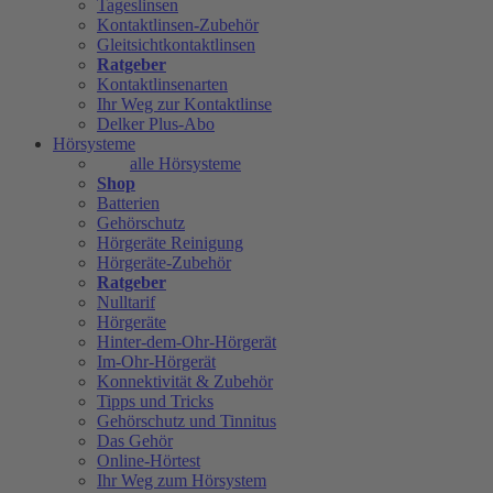
Tageslinsen
Kontaktlinsen-Zubehör
Gleitsichtkontaktlinsen
Ratgeber
Kontaktlinsenarten
Ihr Weg zur Kontaktlinse
Delker Plus-Abo
Hörsysteme
alle Hörsysteme
Shop
Batterien
Gehörschutz
Hörgeräte Reinigung
Hörgeräte-Zubehör
Ratgeber
Nulltarif
Hörgeräte
Hinter-dem-Ohr-Hörgerät
Im-Ohr-Hörgerät
Konnektivität & Zubehör
Tipps und Tricks
Gehörschutz und Tinnitus
Das Gehör
Online-Hörtest
Ihr Weg zum Hörsystem