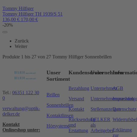
Tommy Hilfiger
Tommy Hilfiger TH 1939/S 51
136,00
€
170,00
€
-20%
Zurück
Weiter
Produkte 1 bis 27 von 27 Tommy Hilfiger Sonnenbrillen
Unser
Kundenservice
Unternehmen
Informati
Sortiment
Bezahlung
Unternehmen
AGB
Tel.:
06351 122 30
Brillen
0
Versand
Unternehmensnachfolg
Impressum
Sonnenbrillen
verwaltung@optik-
Kontakt
Stellenanzeigen
Datenschutz
delker.de
Kontaktlinsen
Rücksendung
DELKER
Widerrufsbe
Kontakt
und
als
Hörsysteme
Onlineshop unter:
Erklärung
Erstattung
Arbeitgeber
zur