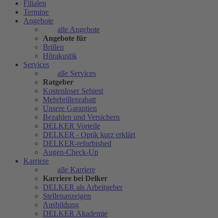
Filialen
Termine
Angebote
alle Angebote
Angebote für
Brillen
Hörakustik
Services
alle Services
Ratgeber
Kostenloser Sehtest
Mehrbrillenrabatt
Unsere Garantien
Bezahlen und Versichern
DELKER Vorteile
DELKER - Optik kurz erklärt
DELKER-refurbished
Augen-Check-Up
Karriere
alle Karriere
Karriere bei Delker
DELKER als Arbeitgeber
Stellenanzeigen
Ausbildung
DELKER Akademie