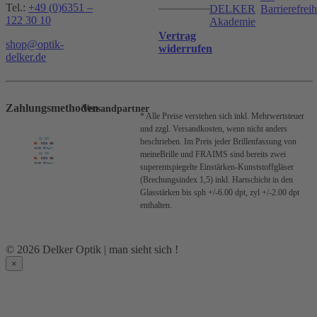
Tel.:
+49 (0)6351 –
DELKER
Barrierefreih
122 30 10
Akademie
Vertrag
shop@optik-
widerrufen
delker.de
Zahlungsmethoden
Versandpartner
* Alle Preise verstehen sich inkl. Mehrwertsteuer
und zzgl. Versandkosten, wenn nicht anders
beschrieben.
Im Preis jeder Brillenfassung von
meineBrille und FRAIMS sind bereits zwei
superentspiegelte Einstärken-Kunststoffgläser
(Brechungsindex 1,5) inkl. Hartschicht in den
Glasstärken bis sph +/-6.00 dpt, zyl +/-2.00 dpt
enthalten.
© 2026 Delker Optik | man sieht sich !
×