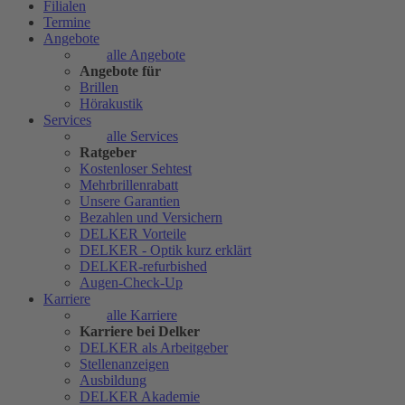
Filialen
Termine
Angebote
alle Angebote
Angebote für
Brillen
Hörakustik
Services
alle Services
Ratgeber
Kostenloser Sehtest
Mehrbrillenrabatt
Unsere Garantien
Bezahlen und Versichern
DELKER Vorteile
DELKER - Optik kurz erklärt
DELKER-refurbished
Augen-Check-Up
Karriere
alle Karriere
Karriere bei Delker
DELKER als Arbeitgeber
Stellenanzeigen
Ausbildung
DELKER Akademie