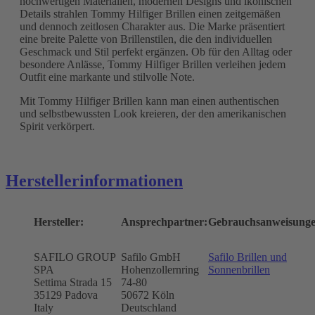
hochwertigen Materialien, modernen Designs und ikonischen
Details strahlen Tommy Hilfiger Brillen einen zeitgemäßen
und dennoch zeitlosen Charakter aus. Die Marke präsentiert
eine breite Palette von Brillenstilen, die den individuellen
Geschmack und Stil perfekt ergänzen. Ob für den Alltag oder
besondere Anlässe, Tommy Hilfiger Brillen verleihen jedem
Outfit eine markante und stilvolle Note.
Mit Tommy Hilfiger Brillen kann man einen authentischen
und selbstbewussten Look kreieren, der den amerikanischen
Spirit verkörpert.
Herstellerinformationen
Hersteller:
Ansprechpartner:
Gebrauchsanweisunge
SAFILO GROUP
Safilo GmbH
Safilo Brillen und
SPA
Hohenzollernring
Sonnenbrillen
Settima Strada 15
74-80
35129 Padova
50672
Köln
Italy
Deutschland