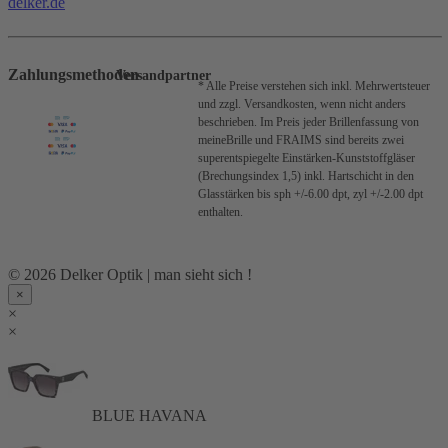
delker.de
Zahlungsmethoden
Versandpartner
* Alle Preise verstehen sich inkl. Mehrwertsteuer
und zzgl. Versandkosten, wenn nicht anders
beschrieben.
Im Preis jeder Brillenfassung von
meineBrille und FRAIMS sind bereits zwei
superentspiegelte Einstärken-Kunststoffgläser
(Brechungsindex 1,5) inkl. Hartschicht in den
Glasstärken bis sph +/-6.00 dpt, zyl +/-2.00 dpt
enthalten.
© 2026 Delker Optik | man sieht sich !
×
×
×
BLUE HAVANA