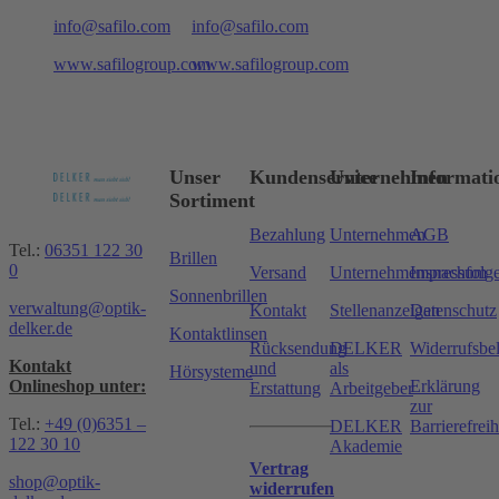
info@safilo.com
info@safilo.com
www.safilogroup.com
www.safilogroup.com
Unser
Kundenservice
Unternehmen
Informati
Sortiment
Bezahlung
Unternehmen
AGB
Tel.:
06351 122 30
Brillen
0
Versand
Unternehmensnachfolg
Impressum
Sonnenbrillen
verwaltung@optik-
Kontakt
Stellenanzeigen
Datenschutz
delker.de
Kontaktlinsen
Rücksendung
DELKER
Widerrufsbe
Kontakt
und
als
Hörsysteme
Onlineshop unter:
Erklärung
Erstattung
Arbeitgeber
zur
Tel.:
+49 (0)6351 –
DELKER
Barrierefreih
122 30 10
Akademie
Vertrag
shop@optik-
widerrufen