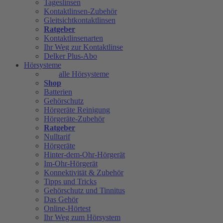
Tageslinsen
Kontaktlinsen-Zubehör
Gleitsichtkontaktlinsen
Ratgeber
Kontaktlinsenarten
Ihr Weg zur Kontaktlinse
Delker Plus-Abo
Hörsysteme
alle Hörsysteme
Shop
Batterien
Gehörschutz
Hörgeräte Reinigung
Hörgeräte-Zubehör
Ratgeber
Nulltarif
Hörgeräte
Hinter-dem-Ohr-Hörgerät
Im-Ohr-Hörgerät
Konnektivität & Zubehör
Tipps und Tricks
Gehörschutz und Tinnitus
Das Gehör
Online-Hörtest
Ihr Weg zum Hörsystem