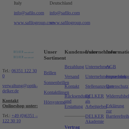
Italy
Deutschland
info@safilo.com
info@safilo.com
www.safilogroup.com
www.safilogroup.com
Unser
Kundenservice
Unternehmen
Informati
Sortiment
Bezahlung
Unternehmen
AGB
Tel.:
06351 122 30
Brillen
0
Versand
Unternehmensnachfolg
Impressum
Sonnenbrillen
verwaltung@optik-
Kontakt
Stellenanzeigen
Datenschutz
delker.de
Kontaktlinsen
Rücksendung
DELKER
Widerrufsbe
Kontakt
und
als
Hörsysteme
Onlineshop unter:
Erklärung
Erstattung
Arbeitgeber
zur
Tel.:
+49 (0)6351 –
DELKER
Barrierefreih
122 30 10
Akademie
Vertrag