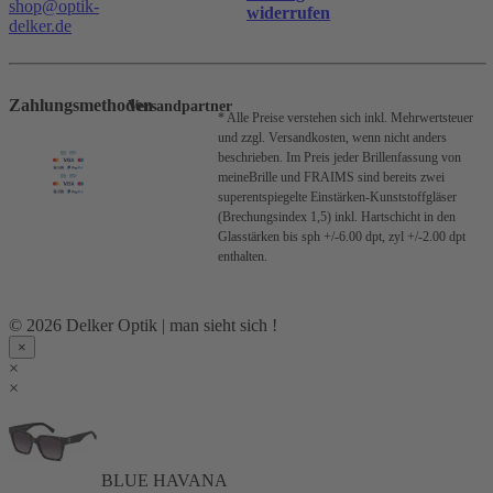
shop@optik-
widerrufen
delker.de
Zahlungsmethoden
Versandpartner
* Alle Preise verstehen sich inkl. Mehrwertsteuer
und zzgl. Versandkosten, wenn nicht anders
beschrieben.
Im Preis jeder Brillenfassung von
meineBrille und FRAIMS sind bereits zwei
superentspiegelte Einstärken-Kunststoffgläser
(Brechungsindex 1,5) inkl. Hartschicht in den
Glasstärken bis sph +/-6.00 dpt, zyl +/-2.00 dpt
enthalten.
© 2026 Delker Optik | man sieht sich !
×
×
×
BLUE HAVANA