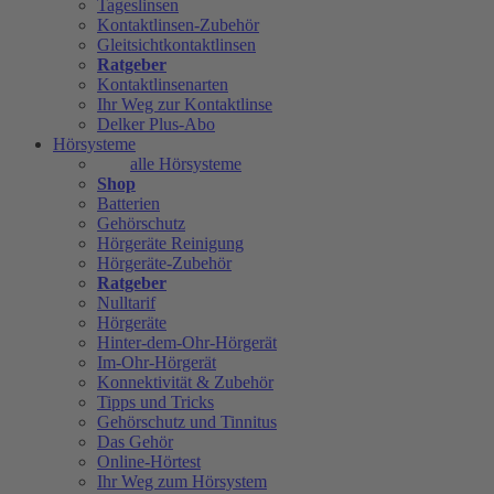
Tageslinsen
Kontaktlinsen-Zubehör
Gleitsichtkontaktlinsen
Ratgeber
Kontaktlinsenarten
Ihr Weg zur Kontaktlinse
Delker Plus-Abo
Hörsysteme
alle Hörsysteme
Shop
Batterien
Gehörschutz
Hörgeräte Reinigung
Hörgeräte-Zubehör
Ratgeber
Nulltarif
Hörgeräte
Hinter-dem-Ohr-Hörgerät
Im-Ohr-Hörgerät
Konnektivität & Zubehör
Tipps und Tricks
Gehörschutz und Tinnitus
Das Gehör
Online-Hörtest
Ihr Weg zum Hörsystem