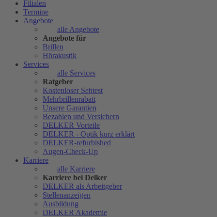
Filialen
Termine
Angebote
alle Angebote
Angebote für
Brillen
Hörakustik
Services
alle Services
Ratgeber
Kostenloser Sehtest
Mehrbrillenrabatt
Unsere Garantien
Bezahlen und Versichern
DELKER Vorteile
DELKER - Optik kurz erklärt
DELKER-refurbished
Augen-Check-Up
Karriere
alle Karriere
Karriere bei Delker
DELKER als Arbeitgeber
Stellenanzeigen
Ausbildung
DELKER Akademie