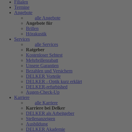
Filialen
Termine
Angebote
alle Angebote
Angebote für
Brillen
Hörakustik
Services
alle Services
Ratgeber
Kostenloser Sehtest
Mehrbrillenrabatt
Unsere Garantien
Bezahlen und Versichern
DELKER Vorteile
DELKER - Optik kurz erklärt
DELKER-refurbished
Augen-Check-Up
Karriere
alle Karriere
Karriere bei Delker
DELKER als Arbeitgeber
Stellenanzeigen
Ausbildung
DELKER Akademie