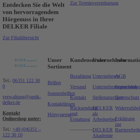
Zur Terminvereinbarung
Entdecken Sie die Welt
von hervorragendem
Hörgenuss in Ihrer
DELKER Filiale
Zur Filialübersicht
Unser
Kundenservice
Unternehmen
Informati
Sortiment
Bezahlung
Unternehmen
AGB
Tel.:
06351 122 30
Brillen
0
Versand
Unternehmensnachfolg
Impressum
Sonnenbrillen
verwaltung@optik-
Kontakt
Stellenanzeigen
Datenschutz
delker.de
Kontaktlinsen
Rücksendung
DELKER
Widerrufsbe
Kontakt
und
als
Hörsysteme
Onlineshop unter:
Erklärung
Erstattung
Arbeitgeber
zur
Tel.:
+49 (0)6351 –
DELKER
Barrierefreih
122 30 10
Akademie