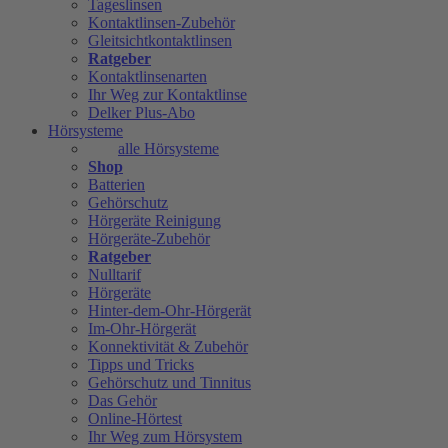
Tageslinsen
Kontaktlinsen-Zubehör
Gleitsichtkontaktlinsen
Ratgeber
Kontaktlinsenarten
Ihr Weg zur Kontaktlinse
Delker Plus-Abo
Hörsysteme
alle Hörsysteme
Shop
Batterien
Gehörschutz
Hörgeräte Reinigung
Hörgeräte-Zubehör
Ratgeber
Nulltarif
Hörgeräte
Hinter-dem-Ohr-Hörgerät
Im-Ohr-Hörgerät
Konnektivität & Zubehör
Tipps und Tricks
Gehörschutz und Tinnitus
Das Gehör
Online-Hörtest
Ihr Weg zum Hörsystem