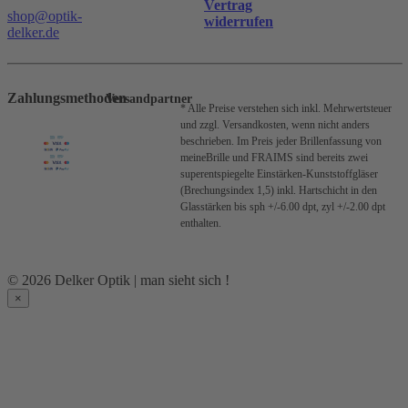
Vertrag
shop@optik-
widerrufen
delker.de
Zahlungsmethoden
Versandpartner
* Alle Preise verstehen sich inkl. Mehrwertsteuer
und zzgl. Versandkosten, wenn nicht anders
beschrieben.
Im Preis jeder Brillenfassung von
meineBrille und FRAIMS sind bereits zwei
superentspiegelte Einstärken-Kunststoffgläser
(Brechungsindex 1,5) inkl. Hartschicht in den
Glasstärken bis sph +/-6.00 dpt, zyl +/-2.00 dpt
enthalten.
© 2026 Delker Optik | man sieht sich !
×