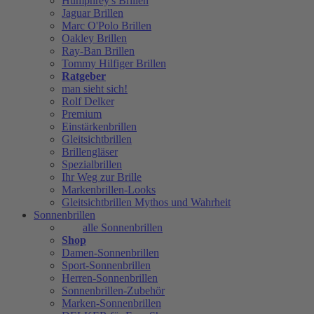
Humphrey's Brillen
Jaguar Brillen
Marc O'Polo Brillen
Oakley Brillen
Ray-Ban Brillen
Tommy Hilfiger Brillen
Ratgeber
man sieht sich!
Rolf Delker
Premium
Einstärkenbrillen
Gleitsichtbrillen
Brillengläser
Spezialbrillen
Ihr Weg zur Brille
Markenbrillen-Looks
Gleitsichtbrillen Mythos und Wahrheit
Sonnenbrillen
alle Sonnenbrillen
Shop
Damen-Sonnenbrillen
Sport-Sonnenbrillen
Herren-Sonnenbrillen
Sonnenbrillen-Zubehör
Marken-Sonnenbrillen