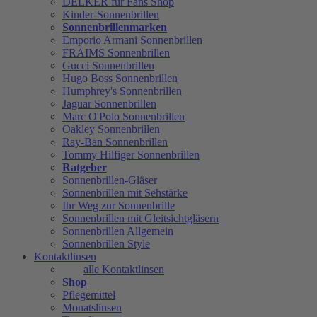
DELKER für Fans Shop
Kinder-Sonnenbrillen
Sonnenbrillenmarken
Emporio Armani Sonnenbrillen
FRAIMS Sonnenbrillen
Gucci Sonnenbrillen
Hugo Boss Sonnenbrillen
Humphrey's Sonnenbrillen
Jaguar Sonnenbrillen
Marc O'Polo Sonnenbrillen
Oakley Sonnenbrillen
Ray-Ban Sonnenbrillen
Tommy Hilfiger Sonnenbrillen
Ratgeber
Sonnenbrillen-Gläser
Sonnenbrillen mit Sehstärke
Ihr Weg zur Sonnenbrille
Sonnenbrillen mit Gleitsichtgläsern
Sonnenbrillen Allgemein
Sonnenbrillen Style
Kontaktlinsen
alle Kontaktlinsen
Shop
Pflegemittel
Monatslinsen