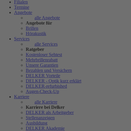
Filialen
Termine
Angebote
alle Angebote
Angebote für
Brillen
Hörakustik
Services
alle Services
Ratgeber
Kostenloser Sehtest
Mehrbrillenrabatt
Unsere Garantien
Bezahlen und Versichern
DELKER Vorteile
DELKER - Optik kurz erklärt
DELKER-refurbished
Augen-Check-Up
Karriere
alle Karriere
Karriere bei Delker
DELKER als Arbeitgeber
Stellenanzeigen
Ausbildung
DELKER Akademie