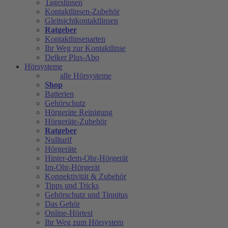
Tageslinsen
Kontaktlinsen-Zubehör
Gleitsichtkontaktlinsen
Ratgeber
Kontaktlinsenarten
Ihr Weg zur Kontaktlinse
Delker Plus-Abo
Hörsysteme
alle Hörsysteme
Shop
Batterien
Gehörschutz
Hörgeräte Reinigung
Hörgeräte-Zubehör
Ratgeber
Nulltarif
Hörgeräte
Hinter-dem-Ohr-Hörgerät
Im-Ohr-Hörgerät
Konnektivität & Zubehör
Tipps und Tricks
Gehörschutz und Tinnitus
Das Gehör
Online-Hörtest
Ihr Weg zum Hörsystem