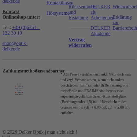
delker.de
Kontaktlinsen
Rücksendung
DELKER
Widerrufsbe
Kontakt
und
als
Hörsysteme
Onlineshop unter:
Erklärung
Erstattung
Arbeitgeber
zur
Tel.:
+49 (0)6351 –
DELKER
Barrierefreih
122 30 10
Akademie
Vertrag
shop@optik-
widerrufen
delker.de
Zahlungsmethoden
Versandpartner
* Alle Preise verstehen sich inkl. Mehrwertsteuer
und zzgl. Versandkosten, wenn nicht anders
beschrieben.
Im Preis jeder Brillenfassung von
meineBrille und FRAIMS sind bereits zwei
superentspiegelte Einstärken-Kunststoffgläser
(Brechungsindex 1,5) inkl. Hartschicht in den
Glasstärken bis sph +/-6.00 dpt, zyl +/-2.00 dpt
enthalten.
© 2026 Delker Optik | man sieht sich !