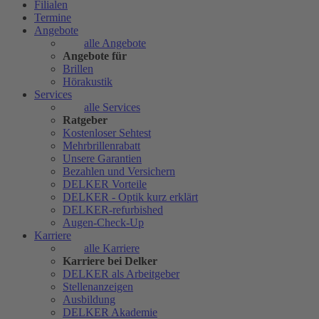
Filialen
Termine
Angebote
alle Angebote
Angebote für
Brillen
Hörakustik
Services
alle Services
Ratgeber
Kostenloser Sehtest
Mehrbrillenrabatt
Unsere Garantien
Bezahlen und Versichern
DELKER Vorteile
DELKER - Optik kurz erklärt
DELKER-refurbished
Augen-Check-Up
Karriere
alle Karriere
Karriere bei Delker
DELKER als Arbeitgeber
Stellenanzeigen
Ausbildung
DELKER Akademie