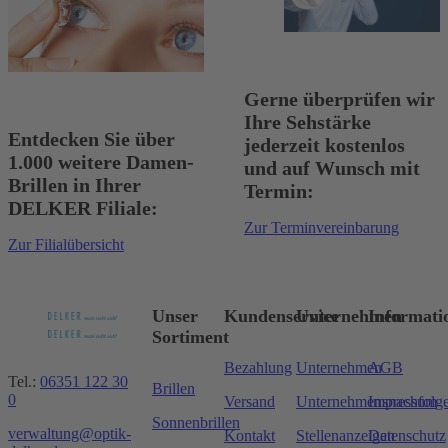
Gerne überprüfen wir
Ihre Sehstärke
Entdecken Sie über
jederzeit kostenlos
1.000 weitere Damen-
und auf Wunsch mit
Brillen in Ihrer
Termin:
DELKER Filiale:
Zur Terminvereinbarung
Zur Filialübersicht
Unser
Kundenservice
Unternehmen
Informati
Sortiment
Bezahlung
Unternehmen
AGB
Tel.:
06351 122 30
Brillen
0
Versand
Unternehmensnachfolg
Impressum
Sonnenbrillen
verwaltung@optik-
Kontakt
Stellenanzeigen
Datenschutz