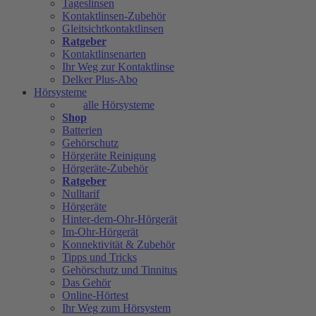
Tageslinsen
Kontaktlinsen-Zubehör
Gleitsichtkontaktlinsen
Ratgeber
Kontaktlinsenarten
Ihr Weg zur Kontaktlinse
Delker Plus-Abo
Hörsysteme
alle Hörsysteme
Shop
Batterien
Gehörschutz
Hörgeräte Reinigung
Hörgeräte-Zubehör
Ratgeber
Nulltarif
Hörgeräte
Hinter-dem-Ohr-Hörgerät
Im-Ohr-Hörgerät
Konnektivität & Zubehör
Tipps und Tricks
Gehörschutz und Tinnitus
Das Gehör
Online-Hörtest
Ihr Weg zum Hörsystem