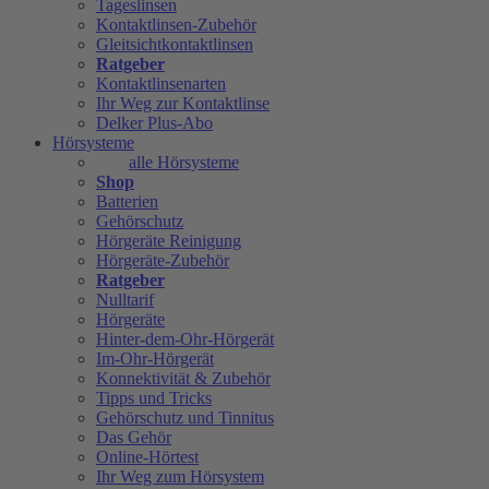
Tageslinsen
Kontaktlinsen-Zubehör
Gleitsichtkontaktlinsen
Ratgeber
Kontaktlinsenarten
Ihr Weg zur Kontaktlinse
Delker Plus-Abo
Hörsysteme
alle Hörsysteme
Shop
Batterien
Gehörschutz
Hörgeräte Reinigung
Hörgeräte-Zubehör
Ratgeber
Nulltarif
Hörgeräte
Hinter-dem-Ohr-Hörgerät
Im-Ohr-Hörgerät
Konnektivität & Zubehör
Tipps und Tricks
Gehörschutz und Tinnitus
Das Gehör
Online-Hörtest
Ihr Weg zum Hörsystem