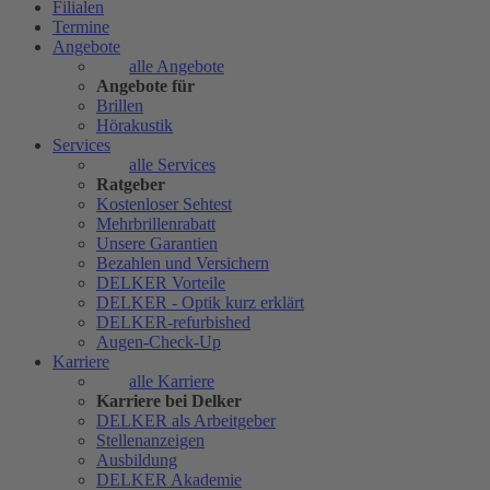
Filialen
Termine
Angebote
alle Angebote
Angebote für
Brillen
Hörakustik
Services
alle Services
Ratgeber
Kostenloser Sehtest
Mehrbrillenrabatt
Unsere Garantien
Bezahlen und Versichern
DELKER Vorteile
DELKER - Optik kurz erklärt
DELKER-refurbished
Augen-Check-Up
Karriere
alle Karriere
Karriere bei Delker
DELKER als Arbeitgeber
Stellenanzeigen
Ausbildung
DELKER Akademie