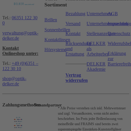
Sortiment
Bezahlung
Unternehmen
AGB
Tel.:
06351 122 30
Brillen
0
Versand
Unternehmensnachfolg
Impressum
Sonnenbrillen
verwaltung@optik-
Kontakt
Stellenanzeigen
Datenschutz
delker.de
Kontaktlinsen
Rücksendung
DELKER
Widerrufsbe
Kontakt
und
als
Hörsysteme
Onlineshop unter:
Erklärung
Erstattung
Arbeitgeber
zur
Tel.:
+49 (0)6351 –
DELKER
Barrierefreih
122 30 10
Akademie
Vertrag
shop@optik-
widerrufen
delker.de
Zahlungsmethoden
Versandpartner
* Alle Preise verstehen sich inkl. Mehrwertsteuer
und zzgl. Versandkosten, wenn nicht anders
beschrieben.
Im Preis jeder Brillenfassung von
meineBrille und FRAIMS sind bereits zwei
superentspiegelte Einstärken-Kunststoffgläser