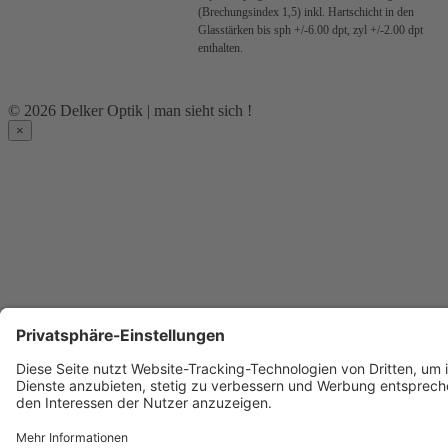
(Brechungsindex 1,5) inkl. Hartschicht in den
Glasstärken bis sph +/-6.00 dpt, zyl +/-2.00 dpt
enthalten.
© 2026 Delker Optik | man sieht sich !
×