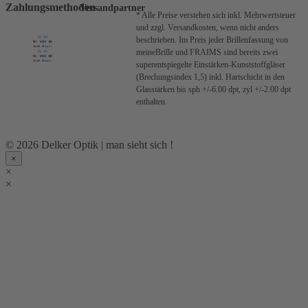
Zahlungsmethoden
Versandpartner
* Alle Preise verstehen sich inkl. Mehrwertsteuer
und zzgl. Versandkosten, wenn nicht anders
beschrieben.
Im Preis jeder Brillenfassung von
meineBrille und FRAIMS sind bereits zwei
superentspiegelte Einstärken-Kunststoffgläser
(Brechungsindex 1,5) inkl. Hartschicht in den
Glasstärken bis sph +/-6.00 dpt, zyl +/-2.00 dpt
enthalten.
© 2026 Delker Optik | man sieht sich !
×
×
×