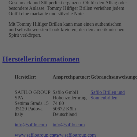
Geschmack und Stil perfekt ergänzen. Ob für den Alltag oder
besondere Anlässe, Tommy Hilfiger Brillen verleihen jedem
Outfit eine markante und stilvolle Note.
Mit Tommy Hilfiger Brillen kann man einen authentischen
und selbstbewussten Look kreieren, der den amerikanischen
Spirit verkörpert.
Herstellerinformationen
Hersteller:
Ansprechpartner:
Gebrauchsanweisunge
SAFILO GROUP
Safilo GmbH
Safilo Brillen und
SPA
Hohenzollernring
Sonnenbrillen
Settima Strada 15
74-80
35129 Padova
50672
Köln
Italy
Deutschland
info@safilo.com
info@safilo.com
www.safilogroup.com
www.safilogroup.com