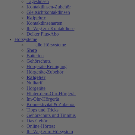
Tageslinsen
Kontaktlinsen-Zubehör
Gleitsichtkontaktlinsen
Ratgeber
Kontaktlinsenarten
Ihr Weg zur Kontaktlinse
Delker Plus-Abo
Hörsysteme
alle Hörsysteme
Shop
Batterien
Gehörschutz
Hörgeräte Reinigung
Hörgeräte-Zubehör
Ratgeber
Nulltarif
Hörgeräte
Hinter-dem-Ohr-Hörgerät
Im-Ohr-Hörgerät
Konnektivität & Zubehör
Tipps und Tricks
Gehörschutz und Tinnitus
Das Gehör
Online-Hörtest
Ihr Weg zum Hörsystem