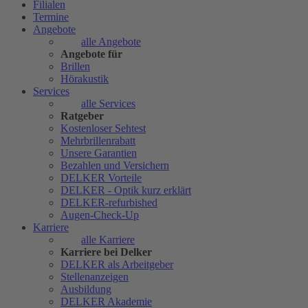
Filialen
Termine
Angebote
alle Angebote
Angebote für
Brillen
Hörakustik
Services
alle Services
Ratgeber
Kostenloser Sehtest
Mehrbrillenrabatt
Unsere Garantien
Bezahlen und Versichern
DELKER Vorteile
DELKER - Optik kurz erklärt
DELKER-refurbished
Augen-Check-Up
Karriere
alle Karriere
Karriere bei Delker
DELKER als Arbeitgeber
Stellenanzeigen
Ausbildung
DELKER Akademie