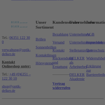
Unser
Kundenservice
Unternehmen
Informati
Sortiment
Bezahlung
Unternehmen
AGB
Tel.:
06351 122 30
Brillen
0
Versand
Unternehmensnachfolg
Impressum
Sonnenbrillen
verwaltung@optik-
Kontakt
Stellenanzeigen
Datenschutz
delker.de
Kontaktlinsen
Rücksendung
DELKER
Widerrufsbe
Kontakt
und
als
Hörsysteme
Onlineshop unter:
Erklärung
Erstattung
Arbeitgeber
zur
Tel.:
+49 (0)6351 –
DELKER
Barrierefreih
122 30 10
Akademie
Vertrag
shop@optik-
widerrufen
delker.de