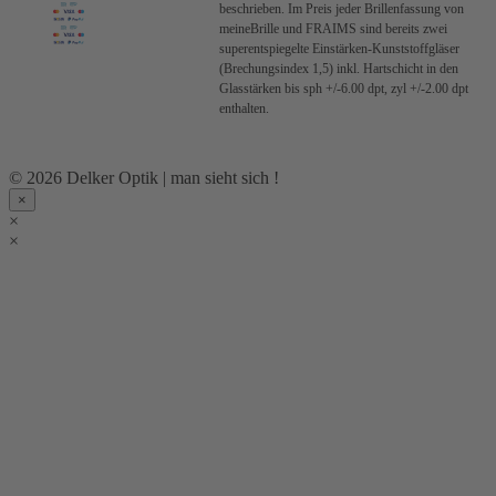
beschrieben.
Im Preis jeder Brillenfassung von
meineBrille und FRAIMS sind bereits zwei
superentspiegelte Einstärken-Kunststoffgläser
(Brechungsindex 1,5) inkl. Hartschicht in den
Glasstärken bis sph +/-6.00 dpt, zyl +/-2.00 dpt
enthalten.
© 2026 Delker Optik | man sieht sich !
×
×
×