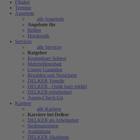
Filialen
Termine
Angebote
alle Angebote
Angebote für
Brillen
Hörakustik
Services
alle Services
Ratgeber
Kostenloser Sehtest
Mehrbrillenrabatt
Unsere Garantien
Bezahlen und Versichern
DELKER Vorteile
DELKER - Optik kurz erklärt
DELKER-refurbished
Augen-Check-Up
Karriere
alle Karriere
Karriere bei Delker
DELKER als Arbeitgeber
Stellenanzeigen
Ausbildung
DELKER Akademie