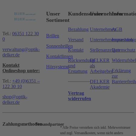
Unser
Kundenservice
Unternehmen
Informati
Sortiment
Bezahlung
Unternehmen
AGB
Tel.:
06351 122 30
Brillen
0
Versand
Unternehmensnachfolg
Impressum
Sonnenbrillen
verwaltung@optik-
Kontakt
Stellenanzeigen
Datenschutz
delker.de
Kontaktlinsen
Rücksendung
DELKER
Widerrufsbe
Kontakt
und
als
Hörsysteme
Onlineshop unter:
Erklärung
Erstattung
Arbeitgeber
zur
Tel.:
+49 (0)6351 –
DELKER
Barrierefreih
122 30 10
Akademie
Vertrag
shop@optik-
widerrufen
delker.de
Zahlungsmethoden
Versandpartner
* Alle Preise verstehen sich inkl. Mehrwertsteuer
und zzgl. Versandkosten, wenn nicht anders