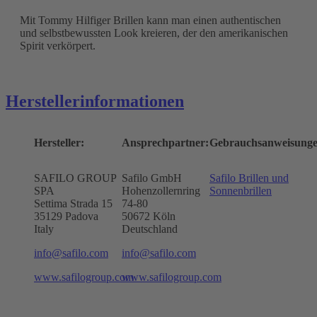
Mit Tommy Hilfiger Brillen kann man einen authentischen
und selbstbewussten Look kreieren, der den amerikanischen
Spirit verkörpert.
Herstellerinformationen
Hersteller:
Ansprechpartner:
Gebrauchsanweisunge
SAFILO GROUP
Safilo GmbH
Safilo Brillen und
SPA
Hohenzollernring
Sonnenbrillen
Settima Strada 15
74-80
35129 Padova
50672
Köln
Italy
Deutschland
info@safilo.com
info@safilo.com
www.safilogroup.com
www.safilogroup.com