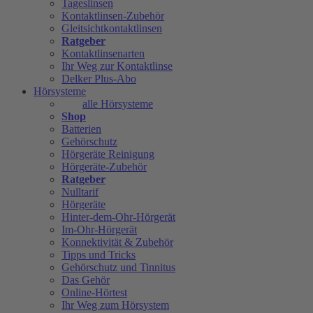
Tageslinsen
Kontaktlinsen-Zubehör
Gleitsichtkontaktlinsen
Ratgeber
Kontaktlinsenarten
Ihr Weg zur Kontaktlinse
Delker Plus-Abo
Hörsysteme
alle Hörsysteme
Shop
Batterien
Gehörschutz
Hörgeräte Reinigung
Hörgeräte-Zubehör
Ratgeber
Nulltarif
Hörgeräte
Hinter-dem-Ohr-Hörgerät
Im-Ohr-Hörgerät
Konnektivität & Zubehör
Tipps und Tricks
Gehörschutz und Tinnitus
Das Gehör
Online-Hörtest
Ihr Weg zum Hörsystem