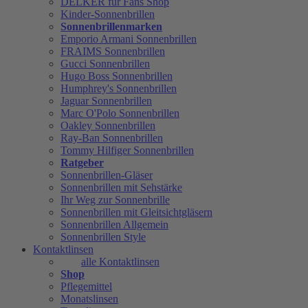
DELKER für Fans Shop
Kinder-Sonnenbrillen
Sonnenbrillenmarken
Emporio Armani Sonnenbrillen
FRAIMS Sonnenbrillen
Gucci Sonnenbrillen
Hugo Boss Sonnenbrillen
Humphrey's Sonnenbrillen
Jaguar Sonnenbrillen
Marc O'Polo Sonnenbrillen
Oakley Sonnenbrillen
Ray-Ban Sonnenbrillen
Tommy Hilfiger Sonnenbrillen
Ratgeber
Sonnenbrillen-Gläser
Sonnenbrillen mit Sehstärke
Ihr Weg zur Sonnenbrille
Sonnenbrillen mit Gleitsichtgläsern
Sonnenbrillen Allgemein
Sonnenbrillen Style
Kontaktlinsen
alle Kontaktlinsen
Shop
Pflegemittel
Monatslinsen