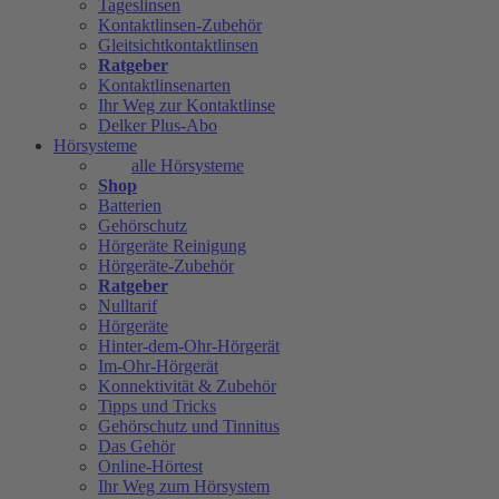
Tageslinsen
Kontaktlinsen-Zubehör
Gleitsichtkontaktlinsen
Ratgeber
Kontaktlinsenarten
Ihr Weg zur Kontaktlinse
Delker Plus-Abo
Hörsysteme
alle Hörsysteme
Shop
Batterien
Gehörschutz
Hörgeräte Reinigung
Hörgeräte-Zubehör
Ratgeber
Nulltarif
Hörgeräte
Hinter-dem-Ohr-Hörgerät
Im-Ohr-Hörgerät
Konnektivität & Zubehör
Tipps und Tricks
Gehörschutz und Tinnitus
Das Gehör
Online-Hörtest
Ihr Weg zum Hörsystem