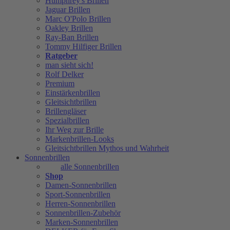
Humphrey's Brillen
Jaguar Brillen
Marc O'Polo Brillen
Oakley Brillen
Ray-Ban Brillen
Tommy Hilfiger Brillen
Ratgeber
man sieht sich!
Rolf Delker
Premium
Einstärkenbrillen
Gleitsichtbrillen
Brillengläser
Spezialbrillen
Ihr Weg zur Brille
Markenbrillen-Looks
Gleitsichtbrillen Mythos und Wahrheit
Sonnenbrillen
alle Sonnenbrillen
Shop
Damen-Sonnenbrillen
Sport-Sonnenbrillen
Herren-Sonnenbrillen
Sonnenbrillen-Zubehör
Marken-Sonnenbrillen