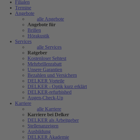
Filialen
Termine
Angebote
alle Angebote
Angebote für
Brillen
Hörakustik
Services
alle Services
Ratgeber
Kostenloser Sehtest
Mehrbrillenrabatt
Unsere Garantien
Bezahlen und Versichern
DELKER Vorteile
DELKER - Optik kurz erklärt
DELKER-refurbished
Augen-Check-Up
Karriere
alle Karriere
Karriere bei Delker
DELKER als Arbeitgeber
Stellenanzeigen
Ausbildung
DELKER Akademie