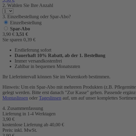
2. Wählen Sie Ihre Anzahl
3. Einzelbestellung oder Spar-Abo?
Einzelbestellung
Spar-Abo
3,90
€
3,51
€
Sie sparen
0,39
€
Erstlieferung sofort
Dauerhaft 10% Rabatt, ab der 1. Bestellung
Immer versandkostenfrei
Zahlbar in bequemen Monatsraten
Ihr Lieferintervall können Sie im Warenkorb bestimmen.
Hinweis: Um ein Spar-Abo mit mehreren Produkten (z.B. Pflegemittel
gelegt werden. Bitte erst danach "Zur Kasse" gehen. Passende ergänz
Montaslinsen
oder
Tageslinsen
auf, um auf unser komplettes Sortimen
4. Zusammenfassung
Lieferung in
1-4 Werktagen
3,90
€
kostenlose Lieferung ab 40,00
€
Preis:
inkl. MwSt.
3,90
€