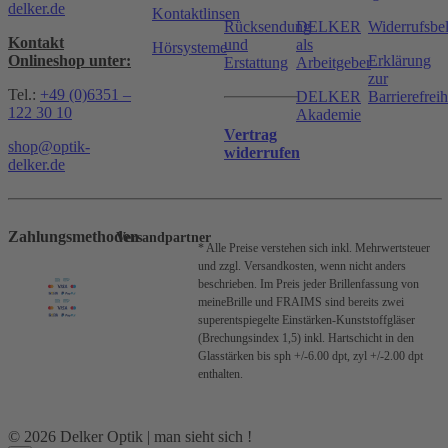
delker.de
Kontaktlinsen
Rücksendung
DELKER
Widerrufsbe
Kontakt
und
als
Hörsysteme
Onlineshop unter:
Erklärung
Erstattung
Arbeitgeber
zur
Tel.:
+49 (0)6351 –
DELKER
Barrierefreih
122 30 10
Akademie
Vertrag
shop@optik-
widerrufen
delker.de
Zahlungsmethoden
Versandpartner
* Alle Preise verstehen sich inkl. Mehrwertsteuer
und zzgl. Versandkosten, wenn nicht anders
beschrieben.
Im Preis jeder Brillenfassung von
meineBrille und FRAIMS sind bereits zwei
superentspiegelte Einstärken-Kunststoffgläser
(Brechungsindex 1,5) inkl. Hartschicht in den
Glasstärken bis sph +/-6.00 dpt, zyl +/-2.00 dpt
enthalten.
© 2026 Delker Optik | man sieht sich !