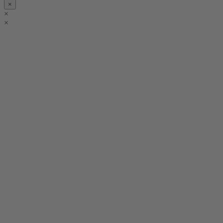
×
×
×