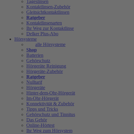
Tageslinsen
Kontaktlinsen-Zubehör
Gleitsichtkontaktlinsen
Ratgeber
Kontaktlinsenarten
Ihr Weg zur Kontaktlinse
Delker Plus-Abo
Hörsysteme
alle Hörsysteme
Shop
Batterien
Gehörschutz
Hörgeräte Reinigung
Hörgeräte-Zubehör
Ratgeber
Nulltarif
Hörgeräte
Hinter-dem-Ohr-Hörgerät
Im-Ohr-Hörgerät
Konnektivität & Zubehör
Tipps und Tricks
Gehörschutz und Tinnitus
Das Gehör
Online-Hörtest
Ihr Weg zum Hörsystem