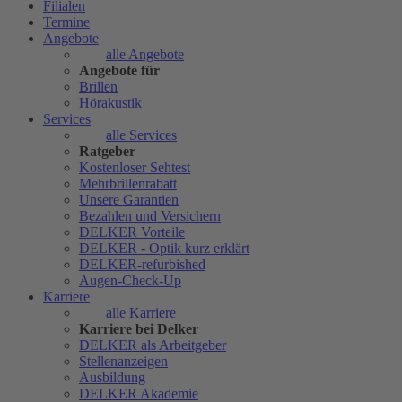
Filialen
Termine
Angebote
alle Angebote
Angebote für
Brillen
Hörakustik
Services
alle Services
Ratgeber
Kostenloser Sehtest
Mehrbrillenrabatt
Unsere Garantien
Bezahlen und Versichern
DELKER Vorteile
DELKER - Optik kurz erklärt
DELKER-refurbished
Augen-Check-Up
Karriere
alle Karriere
Karriere bei Delker
DELKER als Arbeitgeber
Stellenanzeigen
Ausbildung
DELKER Akademie