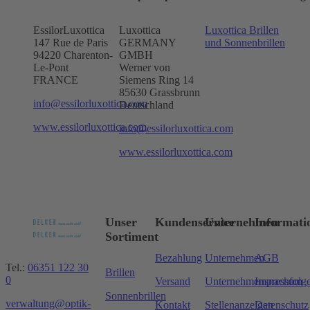
EssilorLuxottica
Luxottica
Luxottica Brillen
147 Rue de Paris
GERMANY
und Sonnenbrillen
94220 Charenton-
GMBH
Le-Pont
Werner von
FRANCE
Siemens Ring 14
85630 Grassbrunn
info@essilorluxottica.com
Deutschland
www.essilorluxottica.com
info@essilorluxottica.com
www.essilorluxottica.com
Unser
Kundenservice
Unternehmen
Informati
Sortiment
Bezahlung
Unternehmen
AGB
Tel.:
06351 122 30
Brillen
0
Versand
Unternehmensnachfolg
Impressum
Sonnenbrillen
verwaltung@optik-
Kontakt
Stellenanzeigen
Datenschutz