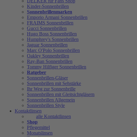
DELKER für Fans Shop
Kinder-Sonnenbrillen
Sonnenbrillenmarken
Emporio Armani Sonnenbrillen
FRAIMS Sonnenbrillen
Gucci Sonnenbrillen
Hugo Boss Sonnenbrillen
Humphrey's Sonnenbrillen
Jaguar Sonnenbrillen
Marc O'Polo Sonnenbrillen
Oakley Sonnenbrillen
Ray-Ban Sonnenbrillen
Tommy Hilfiger Sonnenbrillen
Ratgeber
Sonnenbrillen-Gläser
Sonnenbrillen mit Sehstärke
Ihr Weg zur Sonnenbrille
Sonnenbrillen mit Gleitsichtgläsern
Sonnenbrillen Allgemein
Sonnenbrillen Style
Kontaktlinsen
alle Kontaktlinsen
Shop
Pflegemittel
Monatslinsen