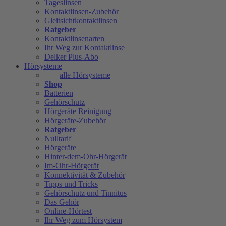
Tageslinsen
Kontaktlinsen-Zubehör
Gleitsichtkontaktlinsen
Ratgeber
Kontaktlinsenarten
Ihr Weg zur Kontaktlinse
Delker Plus-Abo
Hörsysteme
alle Hörsysteme
Shop
Batterien
Gehörschutz
Hörgeräte Reinigung
Hörgeräte-Zubehör
Ratgeber
Nulltarif
Hörgeräte
Hinter-dem-Ohr-Hörgerät
Im-Ohr-Hörgerät
Konnektivität & Zubehör
Tipps und Tricks
Gehörschutz und Tinnitus
Das Gehör
Online-Hörtest
Ihr Weg zum Hörsystem