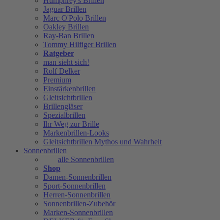
Humphrey's Brillen
Jaguar Brillen
Marc O'Polo Brillen
Oakley Brillen
Ray-Ban Brillen
Tommy Hilfiger Brillen
Ratgeber
man sieht sich!
Rolf Delker
Premium
Einstärkenbrillen
Gleitsichtbrillen
Brillengläser
Spezialbrillen
Ihr Weg zur Brille
Markenbrillen-Looks
Gleitsichtbrillen Mythos und Wahrheit
Sonnenbrillen
alle Sonnenbrillen
Shop
Damen-Sonnenbrillen
Sport-Sonnenbrillen
Herren-Sonnenbrillen
Sonnenbrillen-Zubehör
Marken-Sonnenbrillen