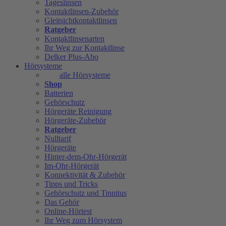
Tageslinsen
Kontaktlinsen-Zubehör
Gleitsichtkontaktlinsen
Ratgeber
Kontaktlinsenarten
Ihr Weg zur Kontaktlinse
Delker Plus-Abo
Hörsysteme
alle Hörsysteme
Shop
Batterien
Gehörschutz
Hörgeräte Reinigung
Hörgeräte-Zubehör
Ratgeber
Nulltarif
Hörgeräte
Hinter-dem-Ohr-Hörgerät
Im-Ohr-Hörgerät
Konnektivität & Zubehör
Tipps und Tricks
Gehörschutz und Tinnitus
Das Gehör
Online-Hörtest
Ihr Weg zum Hörsystem