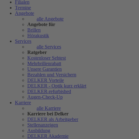
Filialen
Termine
Angebote
alle Angebote
Angebote für
Brillen
Hörakustik
Services
alle Services
Ratgeber
Kostenloser Sehtest
Mehrbrillenrabatt
Unsere Garantien
Bezahlen und Versichern
DELKER Vorteile
DELKER - Optik kurz erklärt
DELKER-refurbished
Augen-Check-Up
Karriere
alle Karriere
Karriere bei Delker
DELKER als Arbeitgeber
Stellenanzeigen
Ausbildung
DELKER Akademie