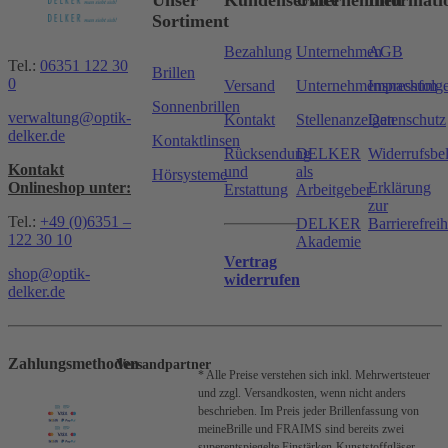
Unser
Kundenservice
Unternehmen
Informati
Sortiment
Bezahlung
Unternehmen
AGB
Tel.:
06351 122 30
Brillen
0
Versand
Unternehmensnachfolg
Impressum
Sonnenbrillen
verwaltung@optik-
Kontakt
Stellenanzeigen
Datenschutz
delker.de
Kontaktlinsen
Rücksendung
DELKER
Widerrufsbe
Kontakt
und
als
Hörsysteme
Onlineshop unter:
Erklärung
Erstattung
Arbeitgeber
zur
Tel.:
+49 (0)6351 –
DELKER
Barrierefreih
122 30 10
Akademie
Vertrag
shop@optik-
widerrufen
delker.de
Zahlungsmethoden
Versandpartner
* Alle Preise verstehen sich inkl. Mehrwertsteuer
und zzgl. Versandkosten, wenn nicht anders
beschrieben.
Im Preis jeder Brillenfassung von
meineBrille und FRAIMS sind bereits zwei
superentspiegelte Einstärken-Kunststoffgläser