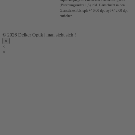
(Brechungsindex 1,5) inkl. Hartschicht in den
Glasstärken bis sph +/-6.00 dpt, zyl +/-2.00 dpt
enthalten.
© 2026 Delker Optik | man sieht sich !
×
×
×