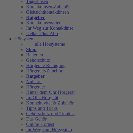
Tageslinsen
Kontaktlinsen-Zubehör
Gleitsichtkontaktlinsen
Ratgeber
Kontaktlinsenarten
Ihr Weg zur Kontaktlinse
Delker Plus-Abo
Hörsysteme
alle Hörsysteme
Shop
Batterien
Gehörschutz
Hörgeräte Reinigung
Hörgeräte-Zubehör
Ratgeber
Nulltarif
Hörgeräte
Hinter-dem-Ohr-Hörgerät
Im-Ohr-Hörgerät
Konnektivität & Zubehör
Tipps und Tricks
Gehörschutz und Tinnitus
Das Gehör
Online-Hörtest
Ihr Weg zum Hörsystem