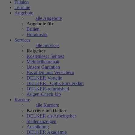
Filialen
Termine
Angebote
alle Angebote
Angebote für
Brillen
Hörakustik
Services
alle Services
Ratgeber
Kostenloser Sehtest
Mehrbrillenrabatt
Unsere Garantien
Bezahlen und Versichern
DELKER Vorteile
DELKER - Optik kurz erklärt
DELKER-refurbished
Augen-Check-Up
Karriere
alle Karriere
Karriere bei Delker
DELKER als Arbeitgeber
Stellenanzeigen
Ausbildung
DELKER Akademie