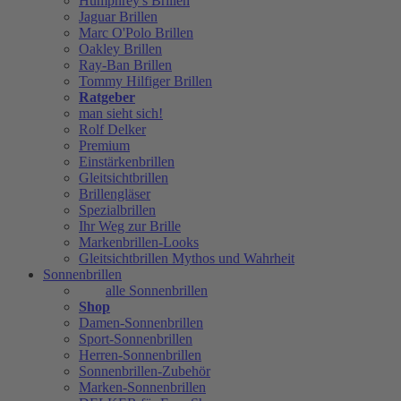
Humphrey's Brillen
Jaguar Brillen
Marc O'Polo Brillen
Oakley Brillen
Ray-Ban Brillen
Tommy Hilfiger Brillen
Ratgeber
man sieht sich!
Rolf Delker
Premium
Einstärkenbrillen
Gleitsichtbrillen
Brillengläser
Spezialbrillen
Ihr Weg zur Brille
Markenbrillen-Looks
Gleitsichtbrillen Mythos und Wahrheit
Sonnenbrillen
alle Sonnenbrillen
Shop
Damen-Sonnenbrillen
Sport-Sonnenbrillen
Herren-Sonnenbrillen
Sonnenbrillen-Zubehör
Marken-Sonnenbrillen