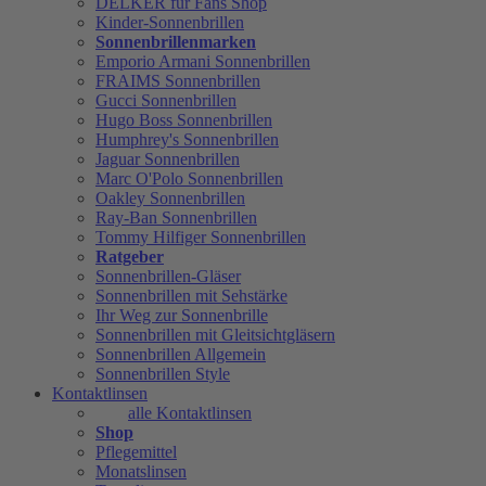
DELKER für Fans Shop
Kinder-Sonnenbrillen
Sonnenbrillenmarken
Emporio Armani Sonnenbrillen
FRAIMS Sonnenbrillen
Gucci Sonnenbrillen
Hugo Boss Sonnenbrillen
Humphrey's Sonnenbrillen
Jaguar Sonnenbrillen
Marc O'Polo Sonnenbrillen
Oakley Sonnenbrillen
Ray-Ban Sonnenbrillen
Tommy Hilfiger Sonnenbrillen
Ratgeber
Sonnenbrillen-Gläser
Sonnenbrillen mit Sehstärke
Ihr Weg zur Sonnenbrille
Sonnenbrillen mit Gleitsichtgläsern
Sonnenbrillen Allgemein
Sonnenbrillen Style
Kontaktlinsen
alle Kontaktlinsen
Shop
Pflegemittel
Monatslinsen