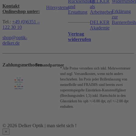
Rücksendung
DELKER
Widerrufsbe
Kontakt
und
als
Hörsysteme
Onlineshop unter:
Erklärung
Erstattung
Arbeitgeber
zur
Tel.:
+49 (0)6351 –
DELKER
Barrierefreih
122 30 10
Akademie
Vertrag
shop@optik-
widerrufen
delker.de
Zahlungsmethoden
Versandpartner
* Alle Preise verstehen sich inkl. Mehrwertsteuer
und zzgl. Versandkosten, wenn nicht anders
beschrieben.
Im Preis jeder Brillenfassung von
meineBrille und FRAIMS sind bereits zwei
superentspiegelte Einstärken-Kunststoffgläser
(Brechungsindex 1,5) inkl. Hartschicht in den
Glasstärken bis sph +/-6.00 dpt, zyl +/-2.00 dpt
enthalten.
© 2026 Delker Optik | man sieht sich !
×