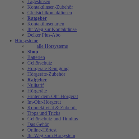
Tageslinsen
Kontaktlinsen-Zubehör
Gleitsichtkontaktlinsen
Ratgeber
Kontaktlinsenarten
Ihr Weg zur Kontaktlinse
Delker Plus-Abo
Hörsysteme
alle Hörsysteme
Shop
Batterien
Gehörschutz
Hörgeräte Reinigung
Hörgeräte-Zubehör
Ratgeber
Nulltarif
Hörgeräte
Hinter-dem-Ohr-Hörgerät
Im-Ohr-Hörgerät
Konnektivität & Zubehör
Tipps und Tricks
Gehörschutz und Tinnitus
Das Gehör
Online-Hörtest
Ihr Weg zum Hörsystem