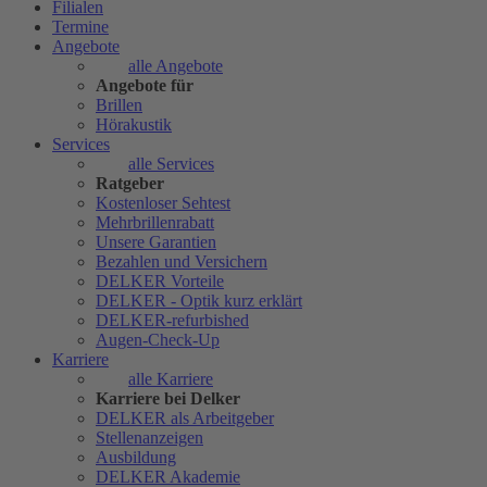
Filialen
Termine
Angebote
alle Angebote
Angebote für
Brillen
Hörakustik
Services
alle Services
Ratgeber
Kostenloser Sehtest
Mehrbrillenrabatt
Unsere Garantien
Bezahlen und Versichern
DELKER Vorteile
DELKER - Optik kurz erklärt
DELKER-refurbished
Augen-Check-Up
Karriere
alle Karriere
Karriere bei Delker
DELKER als Arbeitgeber
Stellenanzeigen
Ausbildung
DELKER Akademie