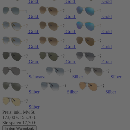
Gold
Gold
Gold
Gold
Gold
Gold
Gold
Gold
Gold
Gold
Gold
Gold
Grau
Grau
Grau
Schwarz
Silber
Silber
Silber
Silber
Silber
Silber
Preis:
inkl. MwSt.
173,00
€
155,70
€
Sie sparen
17,30
€
In den Warenkorb