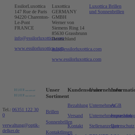
EssilorLuxottica
Luxottica
Luxottica Brillen
147 Rue de Paris
GERMANY
und Sonnenbrillen
94220 Charenton-
GMBH
Le-Pont
Werner von
FRANCE
Siemens Ring 14
85630 Grassbrunn
info@essilorluxottica.com
Deutschland
www.essilorluxottica.com
info@essilorluxottica.com
www.essilorluxottica.com
Unser
Kundenservice
Unternehmen
Informati
Sortiment
Bezahlung
Unternehmen
AGB
Tel.:
06351 122 30
Brillen
0
Versand
Unternehmensnachfolg
Impressum
Sonnenbrillen
verwaltung@optik-
Kontakt
Stellenanzeigen
Datenschutz
delker.de
Kontaktlinsen