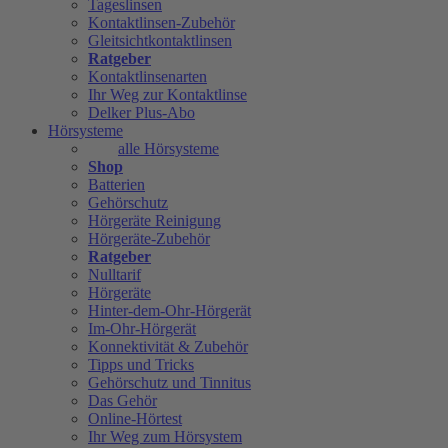
Tageslinsen
Kontaktlinsen-Zubehör
Gleitsichtkontaktlinsen
Ratgeber
Kontaktlinsenarten
Ihr Weg zur Kontaktlinse
Delker Plus-Abo
Hörsysteme
alle Hörsysteme
Shop
Batterien
Gehörschutz
Hörgeräte Reinigung
Hörgeräte-Zubehör
Ratgeber
Nulltarif
Hörgeräte
Hinter-dem-Ohr-Hörgerät
Im-Ohr-Hörgerät
Konnektivität & Zubehör
Tipps und Tricks
Gehörschutz und Tinnitus
Das Gehör
Online-Hörtest
Ihr Weg zum Hörsystem