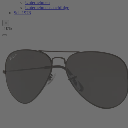
Unternehmen
Unternehmensnachfolge
Seit 1978
×
-10%