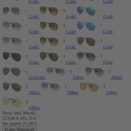
Gold
Gold
Gold
Gold
Gold
Gold
Gold
Gold
Gold
Gold
Gold
Gold
Grau
Grau
Grau
Schwarz
Silber
Silber
Silber
Silber
Silber
Silber
Preis:
inkl. MwSt.
213,00
€
191,70
€
Sie sparen
21,30
€
In den Warenkorb