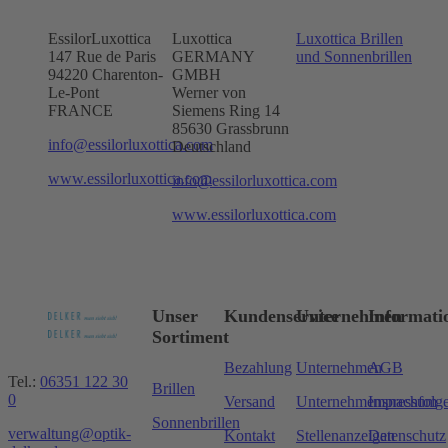
EssilorLuxottica
Luxottica
Luxottica Brillen
147 Rue de Paris
GERMANY
und Sonnenbrillen
94220 Charenton-
GMBH
Le-Pont
Werner von
FRANCE
Siemens Ring 14
85630 Grassbrunn
info@essilorluxottica.com
Deutschland
www.essilorluxottica.com
info@essilorluxottica.com
www.essilorluxottica.com
Unser
Kundenservice
Unternehmen
Informati
Sortiment
Bezahlung
Unternehmen
AGB
Tel.:
06351 122 30
Brillen
0
Versand
Unternehmensnachfolg
Impressum
Sonnenbrillen
verwaltung@optik-
Kontakt
Stellenanzeigen
Datenschutz