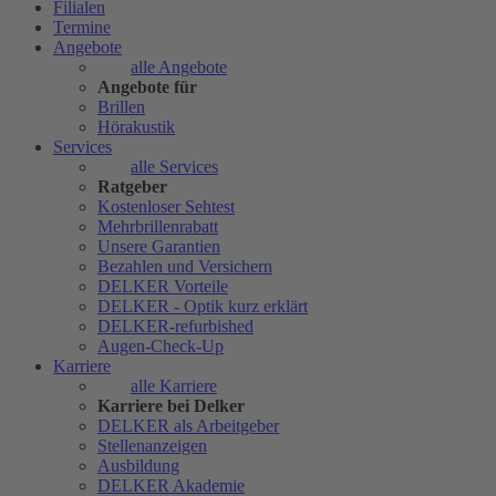
Filialen
Termine
Angebote
alle Angebote
Angebote für
Brillen
Hörakustik
Services
alle Services
Ratgeber
Kostenloser Sehtest
Mehrbrillenrabatt
Unsere Garantien
Bezahlen und Versichern
DELKER Vorteile
DELKER - Optik kurz erklärt
DELKER-refurbished
Augen-Check-Up
Karriere
alle Karriere
Karriere bei Delker
DELKER als Arbeitgeber
Stellenanzeigen
Ausbildung
DELKER Akademie