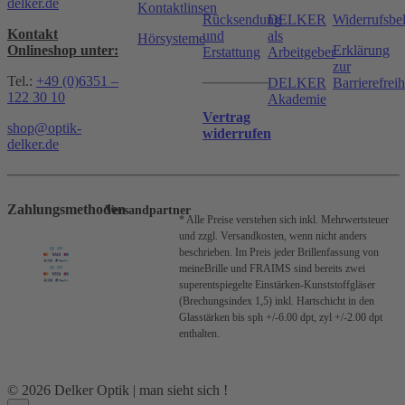
delker.de
Kontaktlinsen
Rücksendung
DELKER
Widerrufsbe
Kontakt
und
als
Hörsysteme
Onlineshop unter:
Erklärung
Erstattung
Arbeitgeber
zur
Tel.:
+49 (0)6351 –
DELKER
Barrierefreih
122 30 10
Akademie
Vertrag
shop@optik-
widerrufen
delker.de
Zahlungsmethoden
Versandpartner
* Alle Preise verstehen sich inkl. Mehrwertsteuer
und zzgl. Versandkosten, wenn nicht anders
beschrieben.
Im Preis jeder Brillenfassung von
meineBrille und FRAIMS sind bereits zwei
superentspiegelte Einstärken-Kunststoffgläser
(Brechungsindex 1,5) inkl. Hartschicht in den
Glasstärken bis sph +/-6.00 dpt, zyl +/-2.00 dpt
enthalten.
© 2026 Delker Optik | man sieht sich !