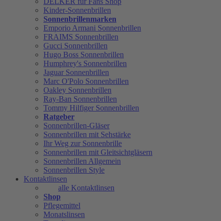
DELKER für Fans Shop
Kinder-Sonnenbrillen
Sonnenbrillenmarken
Emporio Armani Sonnenbrillen
FRAIMS Sonnenbrillen
Gucci Sonnenbrillen
Hugo Boss Sonnenbrillen
Humphrey's Sonnenbrillen
Jaguar Sonnenbrillen
Marc O'Polo Sonnenbrillen
Oakley Sonnenbrillen
Ray-Ban Sonnenbrillen
Tommy Hilfiger Sonnenbrillen
Ratgeber
Sonnenbrillen-Gläser
Sonnenbrillen mit Sehstärke
Ihr Weg zur Sonnenbrille
Sonnenbrillen mit Gleitsichtgläsern
Sonnenbrillen Allgemein
Sonnenbrillen Style
Kontaktlinsen
alle Kontaktlinsen
Shop
Pflegemittel
Monatslinsen