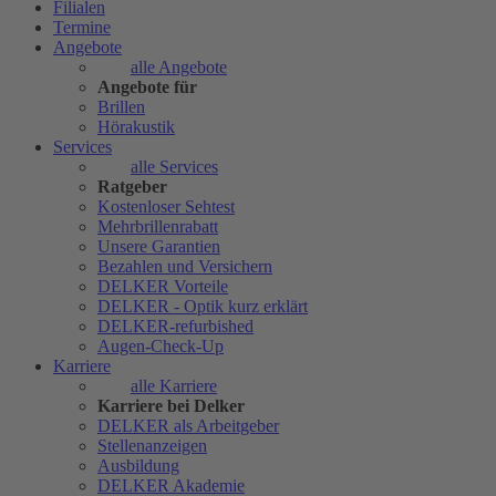
Filialen
Termine
Angebote
alle Angebote
Angebote für
Brillen
Hörakustik
Services
alle Services
Ratgeber
Kostenloser Sehtest
Mehrbrillenrabatt
Unsere Garantien
Bezahlen und Versichern
DELKER Vorteile
DELKER - Optik kurz erklärt
DELKER-refurbished
Augen-Check-Up
Karriere
alle Karriere
Karriere bei Delker
DELKER als Arbeitgeber
Stellenanzeigen
Ausbildung
DELKER Akademie