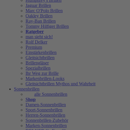
Humphrey's Brillen
Jaguar Brillen
Marc O'Polo Brillen
Oakley Brillen
Ray-Ban Brillen
Tommy Hilfiger Brillen
Ratgeber
man sieht sich!
Rolf Delker
Premium
Einstärkenbrillen
Gleitsichtbrillen
Brillengläser
Spezialbrillen
Ihr Weg zur Brille
Markenbrillen-Looks
Gleitsichtbrillen Mythos und Wahrheit
Sonnenbrillen
alle Sonnenbrillen
Shop
Damen-Sonnenbrillen
Sport-Sonnenbrillen
Herren-Sonnenbrillen
Sonnenbrillen-Zubehör
Marken-Sonnenbrillen