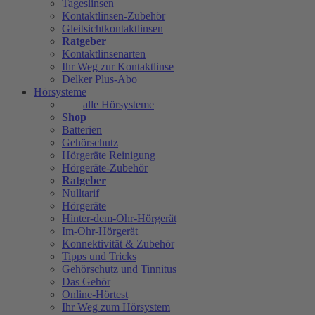
Tageslinsen
Kontaktlinsen-Zubehör
Gleitsichtkontaktlinsen
Ratgeber
Kontaktlinsenarten
Ihr Weg zur Kontaktlinse
Delker Plus-Abo
Hörsysteme
alle Hörsysteme
Shop
Batterien
Gehörschutz
Hörgeräte Reinigung
Hörgeräte-Zubehör
Ratgeber
Nulltarif
Hörgeräte
Hinter-dem-Ohr-Hörgerät
Im-Ohr-Hörgerät
Konnektivität & Zubehör
Tipps und Tricks
Gehörschutz und Tinnitus
Das Gehör
Online-Hörtest
Ihr Weg zum Hörsystem