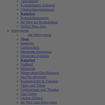
Tageslinsen
Kontaktlinsen-Zubehör
Gleitsichtkontaktlinsen
Ratgeber
Kontaktlinsenarten
Ihr Weg zur Kontaktlinse
Delker Plus-Abo
Hörsysteme
alle Hörsysteme
Shop
Batterien
Gehörschutz
Hörgeräte Reinigung
Hörgeräte-Zubehör
Ratgeber
Nulltarif
Hörgeräte
Hinter-dem-Ohr-Hörgerät
Im-Ohr-Hörgerät
Konnektivität & Zubehör
Tipps und Tricks
Gehörschutz und Tinnitus
Das Gehör
Online-Hörtest
Ihr Weg zum Hörsystem