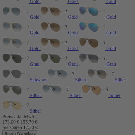
Gold
Gold
Gold
Gold
Gold
Gold
Gold
Gold
Gold
Gold
Gold
Gold
Grau
Grau
Grau
Schwarz
Silber
Silber
Silber
Silber
Silber
Silber
Preis:
inkl. MwSt.
173,00
€
155,70
€
Sie sparen
17,30
€
In den Warenkorb