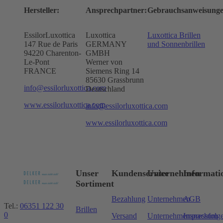
Hersteller:
Ansprechpartner:
Gebrauchsanweisunge
EssilorLuxottica
Luxottica
Luxottica Brillen
147 Rue de Paris
GERMANY
und Sonnenbrillen
94220 Charenton-
GMBH
Le-Pont
Werner von
FRANCE
Siemens Ring 14
85630 Grassbrunn
info@essilorluxottica.com
Deutschland
www.essilorluxottica.com
info@essilorluxottica.com
www.essilorluxottica.com
Unser
Kundenservice
Unternehmen
Informati
Sortiment
Bezahlung
Unternehmen
AGB
Tel.:
06351 122 30
Brillen
0
Versand
Unternehmensnachfolg
Impressum