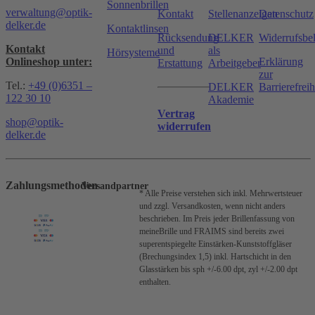
Sonnenbrillen
verwaltung@optik-
Kontakt
Stellenanzeigen
Datenschutz
delker.de
Kontaktlinsen
Rücksendung
DELKER
Widerrufsbe
Kontakt
und
als
Hörsysteme
Onlineshop unter:
Erklärung
Erstattung
Arbeitgeber
zur
Tel.:
+49 (0)6351 –
DELKER
Barrierefreih
122 30 10
Akademie
Vertrag
shop@optik-
widerrufen
delker.de
Zahlungsmethoden
Versandpartner
* Alle Preise verstehen sich inkl. Mehrwertsteuer
und zzgl. Versandkosten, wenn nicht anders
beschrieben.
Im Preis jeder Brillenfassung von
meineBrille und FRAIMS sind bereits zwei
superentspiegelte Einstärken-Kunststoffgläser
(Brechungsindex 1,5) inkl. Hartschicht in den
Glasstärken bis sph +/-6.00 dpt, zyl +/-2.00 dpt
enthalten.