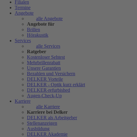
Filialen
Termine
Angebote
alle Angebote
Angebote für
Brillen
Hörakustik
Services
alle Services
Ratgeber
Kostenloser Sehtest
Mehrbrillenrabatt
Unsere Garantien
Bezahlen und Versichern
DELKER Vorteile
DELKER - Optik kurz erklärt
DELKER-refurbished
Augen-Check-Up
Karriere
alle Karriere
Karriere bei Delker
DELKER als Arbeitgeber
Stellenanzeigen
Ausbildung
DELKER Akademie