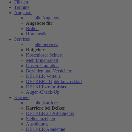
Filialen
Termine
Angebote
alle Angebote
Angebote für
Brillen
Hörakustik
Services
alle Services
Ratgeber
Kostenloser Sehtest
Mehrbrillenrabatt
Unsere Garantien
Bezahlen und Versichern
DELKER Vorteile
DELKER - Optik kurz erklärt
DELKER-refurbished
Augen-Check-Up
Karriere
alle Karriere
Karriere bei Delker
DELKER als Arbeitgeber
Stellenanzeigen
Ausbildung
DELKER Akademie