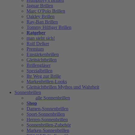
Humphrey's Brillen
Jaguar Brillen
Marc O'Polo Brillen
Oakley Brillen
Ray-Ban Brillen
Tommy Hilfiger Brillen
Ratgeber
man sieht sich!
Rolf Delker
Premium
Einstärkenbrillen
Gleitsichtbrillen
Brillengläser
Spezialbrillen
Ihr Weg zur Brille
Markenbrillen-Looks
Gleitsichtbrillen Mythos und Wahrheit
Sonnenbrillen
alle Sonnenbrillen
Shop
Damen-Sonnenbrillen
Sport-Sonnenbrillen
Herren-Sonnenbrillen
Sonnenbrillen-Zubehör
Marken-Sonnenbrillen