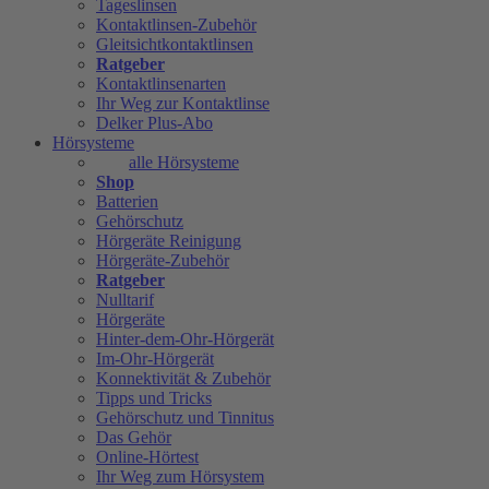
Tageslinsen
Kontaktlinsen-Zubehör
Gleitsichtkontaktlinsen
Ratgeber
Kontaktlinsenarten
Ihr Weg zur Kontaktlinse
Delker Plus-Abo
Hörsysteme
alle Hörsysteme
Shop
Batterien
Gehörschutz
Hörgeräte Reinigung
Hörgeräte-Zubehör
Ratgeber
Nulltarif
Hörgeräte
Hinter-dem-Ohr-Hörgerät
Im-Ohr-Hörgerät
Konnektivität & Zubehör
Tipps und Tricks
Gehörschutz und Tinnitus
Das Gehör
Online-Hörtest
Ihr Weg zum Hörsystem