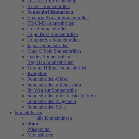
DELKER für Fans Shop
Kinder-Sonnenbrillen
Sonnenbrillenmarken
Emporio Armani Sonnenbrillen
FRAIMS Sonnenbrillen
Gucci Sonnenbrillen
Hugo Boss Sonnenbrillen
Humphrey's Sonnenbrillen
Jaguar Sonnenbrillen
Marc O'Polo Sonnenbrillen
Oakley Sonnenbrillen
Ray-Ban Sonnenbrillen
Tommy Hilfiger Sonnenbrillen
Ratgeber
Sonnenbrillen-Gläser
Sonnenbrillen mit Sehstärke
Ihr Weg zur Sonnenbrille
Sonnenbrillen mit Gleitsichtgläsern
Sonnenbrillen Allgemein
Sonnenbrillen Style
Kontaktlinsen
alle Kontaktlinsen
Shop
Pflegemittel
Monatslinsen