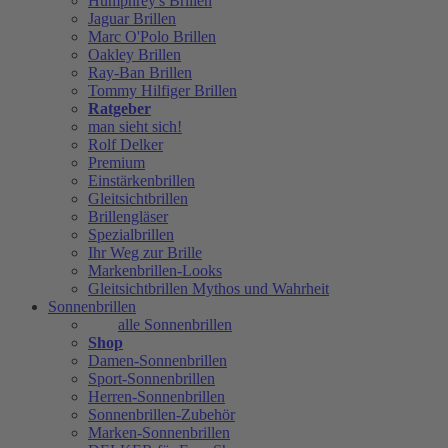
Humphrey's Brillen
Jaguar Brillen
Marc O'Polo Brillen
Oakley Brillen
Ray-Ban Brillen
Tommy Hilfiger Brillen
Ratgeber
man sieht sich!
Rolf Delker
Premium
Einstärkenbrillen
Gleitsichtbrillen
Brillengläser
Spezialbrillen
Ihr Weg zur Brille
Markenbrillen-Looks
Gleitsichtbrillen Mythos und Wahrheit
Sonnenbrillen
alle Sonnenbrillen
Shop
Damen-Sonnenbrillen
Sport-Sonnenbrillen
Herren-Sonnenbrillen
Sonnenbrillen-Zubehör
Marken-Sonnenbrillen