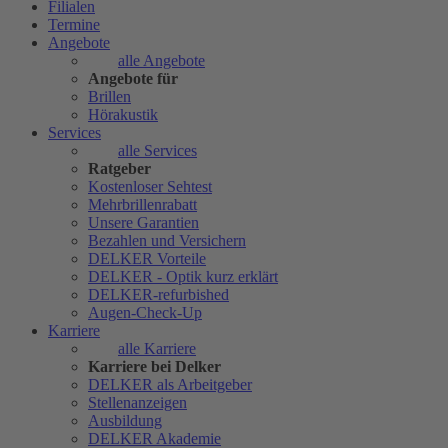
Filialen
Termine
Angebote
alle Angebote
Angebote für
Brillen
Hörakustik
Services
alle Services
Ratgeber
Kostenloser Sehtest
Mehrbrillenrabatt
Unsere Garantien
Bezahlen und Versichern
DELKER Vorteile
DELKER - Optik kurz erklärt
DELKER-refurbished
Augen-Check-Up
Karriere
alle Karriere
Karriere bei Delker
DELKER als Arbeitgeber
Stellenanzeigen
Ausbildung
DELKER Akademie