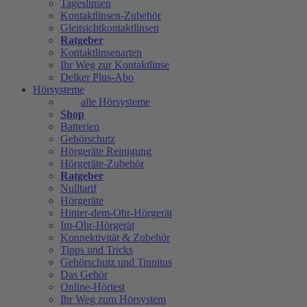
Tageslinsen
Kontaktlinsen-Zubehör
Gleitsichtkontaktlinsen
Ratgeber
Kontaktlinsenarten
Ihr Weg zur Kontaktlinse
Delker Plus-Abo
Hörsysteme
alle Hörsysteme
Shop
Batterien
Gehörschutz
Hörgeräte Reinigung
Hörgeräte-Zubehör
Ratgeber
Nulltarif
Hörgeräte
Hinter-dem-Ohr-Hörgerät
Im-Ohr-Hörgerät
Konnektivität & Zubehör
Tipps und Tricks
Gehörschutz und Tinnitus
Das Gehör
Online-Hörtest
Ihr Weg zum Hörsystem