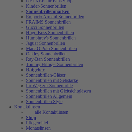
DELKER für Fans Shop
Kinder-Sonnenbrillen
Sonnenbrillenmarken
Emporio Armani Sonnenbrillen
FRAIMS Sonnenbrillen
Gucci Sonnenbrillen
Hugo Boss Sonnenbrillen
Humphrey's Sonnenbrillen
Jaguar Sonnenbrillen
Marc O'Polo Sonnenbrillen
Oakley Sonnenbrillen
Ray-Ban Sonnenbrillen
Tommy Hilfiger Sonnenbrillen
Ratgeber
Sonnenbrillen-Gläser
Sonnenbrillen mit Sehstärke
Ihr Weg zur Sonnenbrille
Sonnenbrillen mit Gleitsichtgläsern
Sonnenbrillen Allgemein
Sonnenbrillen Style
Kontaktlinsen
alle Kontaktlinsen
Shop
Pflegemittel
Monatslinsen