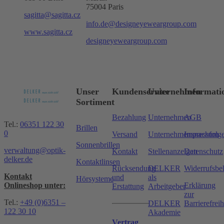
75004 Paris
sagitta@sagitta.cz
info.de@designeyeweargroup.com
www.sagitta.cz
designeyeweargroup.com
Unser
Kundenservice
Unternehmen
Informati
Sortiment
Bezahlung
Unternehmen
AGB
Tel.:
06351 122 30
Brillen
0
Versand
Unternehmensnachfolg
Impressum
Sonnenbrillen
verwaltung@optik-
Kontakt
Stellenanzeigen
Datenschutz
delker.de
Kontaktlinsen
Rücksendung
DELKER
Widerrufsbe
Kontakt
und
als
Hörsysteme
Onlineshop unter:
Erklärung
Erstattung
Arbeitgeber
zur
Tel.:
+49 (0)6351 –
DELKER
Barrierefreih
122 30 10
Akademie
Vertrag