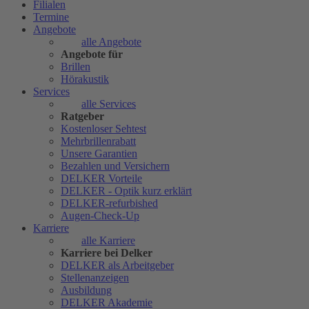
Filialen
Termine
Angebote
alle Angebote
Angebote für
Brillen
Hörakustik
Services
alle Services
Ratgeber
Kostenloser Sehtest
Mehrbrillenrabatt
Unsere Garantien
Bezahlen und Versichern
DELKER Vorteile
DELKER - Optik kurz erklärt
DELKER-refurbished
Augen-Check-Up
Karriere
alle Karriere
Karriere bei Delker
DELKER als Arbeitgeber
Stellenanzeigen
Ausbildung
DELKER Akademie