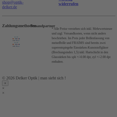
shop@optik-
widerrufen
delker.de
Zahlungsmethoden
Versandpartner
* Alle Preise verstehen sich inkl. Mehrwertsteuer
und zzgl. Versandkosten, wenn nicht anders
beschrieben.
Im Preis jeder Brillenfassung von
meineBrille und FRAIMS sind bereits zwei
superentspiegelte Einstärken-Kunststoffgläser
(Brechungsindex 1,5) inkl. Hartschicht in den
Glasstärken bis sph +/-6.00 dpt, zyl +/-2.00 dpt
enthalten.
© 2026 Delker Optik | man sieht sich !
×
×
×