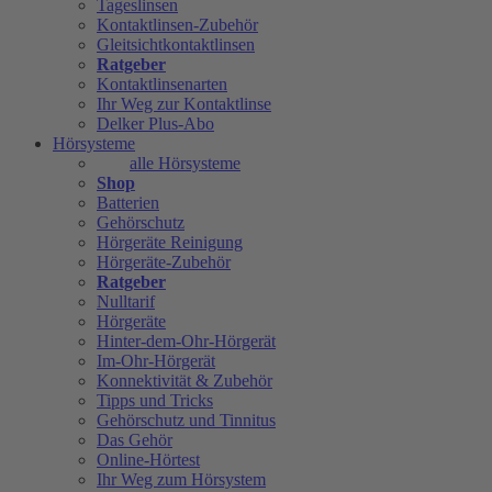
Tageslinsen
Kontaktlinsen-Zubehör
Gleitsichtkontaktlinsen
Ratgeber
Kontaktlinsenarten
Ihr Weg zur Kontaktlinse
Delker Plus-Abo
Hörsysteme
alle Hörsysteme
Shop
Batterien
Gehörschutz
Hörgeräte Reinigung
Hörgeräte-Zubehör
Ratgeber
Nulltarif
Hörgeräte
Hinter-dem-Ohr-Hörgerät
Im-Ohr-Hörgerät
Konnektivität & Zubehör
Tipps und Tricks
Gehörschutz und Tinnitus
Das Gehör
Online-Hörtest
Ihr Weg zum Hörsystem