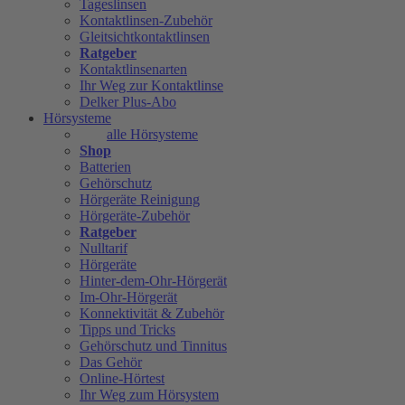
Tageslinsen
Kontaktlinsen-Zubehör
Gleitsichtkontaktlinsen
Ratgeber
Kontaktlinsenarten
Ihr Weg zur Kontaktlinse
Delker Plus-Abo
Hörsysteme
alle Hörsysteme
Shop
Batterien
Gehörschutz
Hörgeräte Reinigung
Hörgeräte-Zubehör
Ratgeber
Nulltarif
Hörgeräte
Hinter-dem-Ohr-Hörgerät
Im-Ohr-Hörgerät
Konnektivität & Zubehör
Tipps und Tricks
Gehörschutz und Tinnitus
Das Gehör
Online-Hörtest
Ihr Weg zum Hörsystem