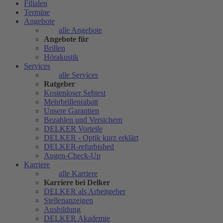
Filialen
Termine
Angebote
alle Angebote
Angebote für
Brillen
Hörakustik
Services
alle Services
Ratgeber
Kostenloser Sehtest
Mehrbrillenrabatt
Unsere Garantien
Bezahlen und Versichern
DELKER Vorteile
DELKER - Optik kurz erklärt
DELKER-refurbished
Augen-Check-Up
Karriere
alle Karriere
Karriere bei Delker
DELKER als Arbeitgeber
Stellenanzeigen
Ausbildung
DELKER Akademie