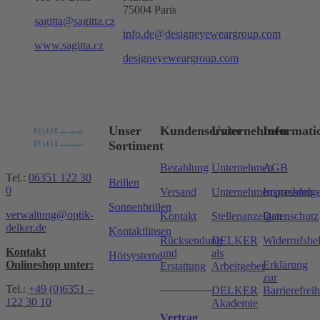
75004 Paris
sagitta@sagitta.cz
info.de@designeyeweargroup.com
www.sagitta.cz
designeyeweargroup.com
Unser
Kundenservice
Unternehmen
Informati
Sortiment
Bezahlung
Unternehmen
AGB
Tel.:
06351 122 30
Brillen
0
Versand
Unternehmensnachfolg
Impressum
Sonnenbrillen
verwaltung@optik-
Kontakt
Stellenanzeigen
Datenschutz
delker.de
Kontaktlinsen
Rücksendung
DELKER
Widerrufsbe
Kontakt
und
als
Hörsysteme
Onlineshop unter:
Erklärung
Erstattung
Arbeitgeber
zur
Tel.:
+49 (0)6351 –
DELKER
Barrierefreih
122 30 10
Akademie
Vertrag