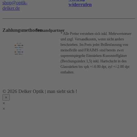
shop@optik-
widerrufen
delker.de
Zahlungsmethoden
Versandpartner
* Alle Preise verstehen sich inkl. Mehrwertsteuer
und zzgl. Versandkosten, wenn nicht anders
beschrieben.
Im Preis jeder Brillenfassung von
meineBrille und FRAIMS sind bereits zwei
superentspiegelte Einstärken-Kunststoffgläser
(Brechungsindex 1,5) inkl. Hartschicht in den
Glasstärken bis sph +/-6.00 dpt, zyl +/-2.00 dpt
enthalten.
© 2026 Delker Optik | man sieht sich !
×
×
×