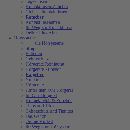
Tageslinsen
Kontaktlinsen-Zubehör
Gleitsichtkontaktlinsen
Ratgeber
Kontaktlinsenarten
Ihr Weg zur Kontaktlinse
Delker Plus-Abo
Hörsysteme
alle Hörsysteme
Shop
Batterien
Gehörschutz
Hörgeräte Reinigung
Hörgeräte-Zubehör
Ratgeber
Nulltarif
Hörgeräte
Hinter-dem-Ohr-Hörgerät
Im-Ohr-Hörgerät
Konnektivität & Zubehör
Tipps und Tricks
Gehörschutz und Tinnitus
Das Gehör
Online-Hörtest
Ihr Weg zum Hörsystem