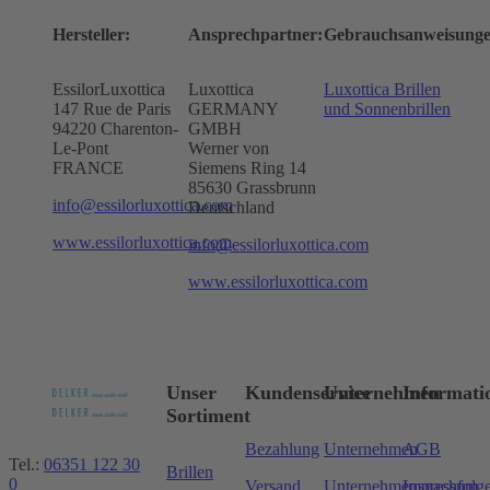
Hersteller:
Ansprechpartner:
Gebrauchsanweisunge
EssilorLuxottica
Luxottica
Luxottica Brillen
147 Rue de Paris
GERMANY
und Sonnenbrillen
94220 Charenton-
GMBH
Le-Pont
Werner von
FRANCE
Siemens Ring 14
85630 Grassbrunn
info@essilorluxottica.com
Deutschland
www.essilorluxottica.com
info@essilorluxottica.com
www.essilorluxottica.com
Unser
Kundenservice
Unternehmen
Informati
Sortiment
Bezahlung
Unternehmen
AGB
Tel.:
06351 122 30
Brillen
0
Versand
Unternehmensnachfolg
Impressum