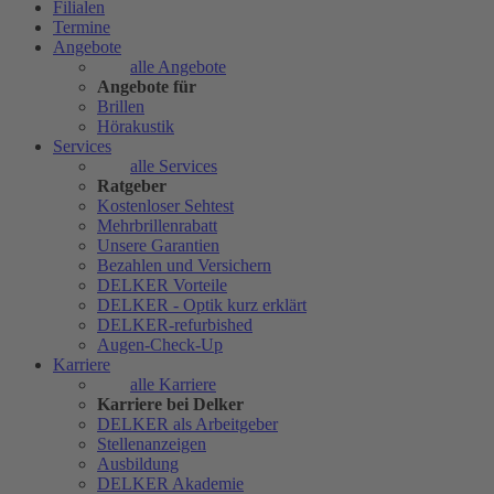
Filialen
Termine
Angebote
alle Angebote
Angebote für
Brillen
Hörakustik
Services
alle Services
Ratgeber
Kostenloser Sehtest
Mehrbrillenrabatt
Unsere Garantien
Bezahlen und Versichern
DELKER Vorteile
DELKER - Optik kurz erklärt
DELKER-refurbished
Augen-Check-Up
Karriere
alle Karriere
Karriere bei Delker
DELKER als Arbeitgeber
Stellenanzeigen
Ausbildung
DELKER Akademie