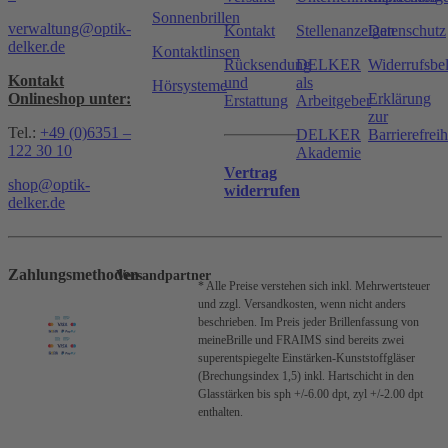
Sonnenbrillen
verwaltung@optik-
Kontakt
Stellenanzeigen
Datenschutz
delker.de
Kontaktlinsen
Rücksendung
DELKER
Widerrufsbe
Kontakt
und
als
Hörsysteme
Onlineshop unter:
Erklärung
Erstattung
Arbeitgeber
zur
Tel.:
+49 (0)6351 –
DELKER
Barrierefreih
122 30 10
Akademie
Vertrag
shop@optik-
widerrufen
delker.de
Zahlungsmethoden
Versandpartner
* Alle Preise verstehen sich inkl. Mehrwertsteuer
und zzgl. Versandkosten, wenn nicht anders
beschrieben.
Im Preis jeder Brillenfassung von
meineBrille und FRAIMS sind bereits zwei
superentspiegelte Einstärken-Kunststoffgläser
(Brechungsindex 1,5) inkl. Hartschicht in den
Glasstärken bis sph +/-6.00 dpt, zyl +/-2.00 dpt
enthalten.