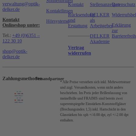
Sonnenbrillen
verwaltung@optik-
Kontakt
Stellenanzeigen
Datenschutz
delker.de
Kontaktlinsen
Rücksendung
DELKER
Widerrufsbe
Kontakt
und
als
Hörsysteme
Onlineshop unter:
Erklärung
Erstattung
Arbeitgeber
zur
Tel.:
+49 (0)6351 –
DELKER
Barrierefreih
122 30 10
Akademie
Vertrag
shop@optik-
widerrufen
delker.de
Zahlungsmethoden
Versandpartner
* Alle Preise verstehen sich inkl. Mehrwertsteuer
und zzgl. Versandkosten, wenn nicht anders
beschrieben.
Im Preis jeder Brillenfassung von
meineBrille und FRAIMS sind bereits zwei
superentspiegelte Einstärken-Kunststoffgläser
(Brechungsindex 1,5) inkl. Hartschicht in den
Glasstärken bis sph +/-6.00 dpt, zyl +/-2.00 dpt
enthalten.