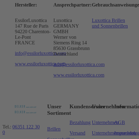
Hersteller:
Ansprechpartner:
Gebrauchsanweisunge
EssilorLuxottica
Luxottica
Luxottica Brillen
147 Rue de Paris
GERMANY
und Sonnenbrillen
94220 Charenton-
GMBH
Le-Pont
Werner von
FRANCE
Siemens Ring 14
85630 Grassbrunn
info@essilorluxottica.com
Deutschland
www.essilorluxottica.com
info@essilorluxottica.com
www.essilorluxottica.com
Unser
Kundenservice
Unternehmen
Informati
Sortiment
Bezahlung
Unternehmen
AGB
Tel.:
06351 122 30
Brillen
0
Versand
Unternehmensnachfolg
Impressum