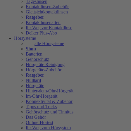
Tageslinsen
Kontaktlinsen-Zubehör
Gleitsichtkontaktlinsen
Ratgeber
Kontaktlinsenarten
Ihr Weg zur Kontaktlinse
Delker Plus-Abo
Hörsysteme
alle Hörsysteme
Shop
Batterien
Gehörschutz
Hörgeräte Reinigung
Hörgeräte-Zubehör
Ratgeber
Nulltarif
Hörgeräte
Hinter-dem-Ohr-Hörgerät
Im-Ohr-Hörgerät
Konnektivität & Zubehör
Tipps und Tricks
Gehörschutz und Tinnitus
Das Gehör
Online-Hörtest
Ihr Weg zum Hörsystem