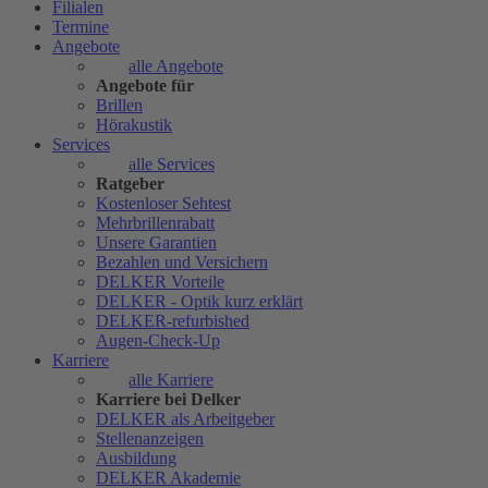
Filialen
Termine
Angebote
alle Angebote
Angebote für
Brillen
Hörakustik
Services
alle Services
Ratgeber
Kostenloser Sehtest
Mehrbrillenrabatt
Unsere Garantien
Bezahlen und Versichern
DELKER Vorteile
DELKER - Optik kurz erklärt
DELKER-refurbished
Augen-Check-Up
Karriere
alle Karriere
Karriere bei Delker
DELKER als Arbeitgeber
Stellenanzeigen
Ausbildung
DELKER Akademie