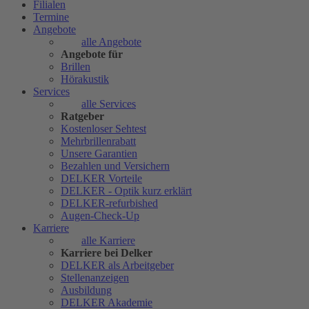
Filialen
Termine
Angebote
alle Angebote
Angebote für
Brillen
Hörakustik
Services
alle Services
Ratgeber
Kostenloser Sehtest
Mehrbrillenrabatt
Unsere Garantien
Bezahlen und Versichern
DELKER Vorteile
DELKER - Optik kurz erklärt
DELKER-refurbished
Augen-Check-Up
Karriere
alle Karriere
Karriere bei Delker
DELKER als Arbeitgeber
Stellenanzeigen
Ausbildung
DELKER Akademie