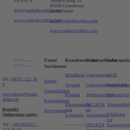
FRANCE
Siemens Ring 14
85630 Grassbrunn
info@essilorluxottica.com
Deutschland
www.essilorluxottica.com
info@essilorluxottica.com
www.essilorluxottica.com
Unser
Kundenservice
Unternehmen
Informati
Sortiment
Bezahlung
Unternehmen
AGB
Tel.:
06351 122 30
Brillen
0
Versand
Unternehmensnachfolg
Impressum
Sonnenbrillen
verwaltung@optik-
Kontakt
Stellenanzeigen
Datenschutz
delker.de
Kontaktlinsen
Rücksendung
DELKER
Widerrufsbe
Kontakt
und
als
Hörsysteme
Onlineshop unter:
Erklärung
Erstattung
Arbeitgeber
zur
Tel.:
+49 (0)6351 –
DELKER
Barrierefreih
122 30 10