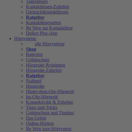
Tageslinsen
Kontaktlinsen-Zubehör
Gleitsichtkontaktlinsen
Ratgeber
Kontaktlinsenarten
Ihr Weg zur Kontaktlinse
Delker Plus-Abo
Hörsysteme
alle Hörsysteme
Shop
Batterien
Gehörschutz
Hörgeräte Reinigung
Hörgeräte-Zubehör
Ratgeber
Nulltarif
Hörgeräte
Hinter-dem-Ohr-Hörgerät
Im-Ohr-Hörgerät
Konnektivität & Zubehör
Tipps und Tricks
Gehörschutz und Tinnitus
Das Gehör
Online-Hörtest
Ihr Weg zum Hörsystem