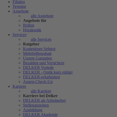
Filialen
Termine
Angebote
alle Angebote
Angebote für
Brillen
Hörakustik
Services
alle Services
Ratgeber
Kostenloser Sehtest
Mehrbrillenrabatt
Unsere Garantien
Bezahlen und Versichern
DELKER Vorteile
DELKER - Optik kurz erklärt
DELKER-refurbished
Augen-Check-Up
Karriere
alle Karriere
Karriere bei Delker
DELKER als Arbeitgeber
Stellenanzeigen
Ausbildung
DELKER Akademie