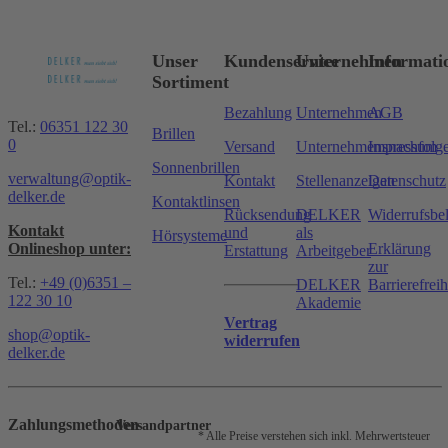
Unser
Kundenservice
Unternehmen
Informati
Sortiment
Bezahlung
Unternehmen
AGB
Tel.:
06351 122 30
Brillen
0
Versand
Unternehmensnachfolg
Impressum
Sonnenbrillen
verwaltung@optik-
Kontakt
Stellenanzeigen
Datenschutz
delker.de
Kontaktlinsen
Rücksendung
DELKER
Widerrufsbe
Kontakt
und
als
Hörsysteme
Onlineshop unter:
Erklärung
Erstattung
Arbeitgeber
zur
Tel.:
+49 (0)6351 –
DELKER
Barrierefreih
122 30 10
Akademie
Vertrag
shop@optik-
widerrufen
delker.de
Zahlungsmethoden
Versandpartner
* Alle Preise verstehen sich inkl. Mehrwertsteuer