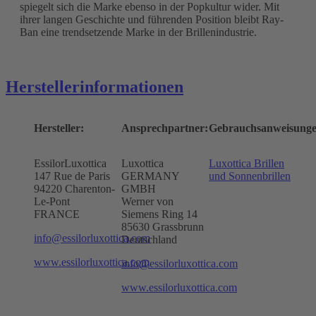
spiegelt sich die Marke ebenso in der Popkultur wider. Mit
ihrer langen Geschichte und führenden Position bleibt Ray-
Ban eine trendsetzende Marke in der Brillenindustrie.
Herstellerinformationen
Hersteller:
Ansprechpartner:
Gebrauchsanweisunge
EssilorLuxottica
Luxottica
Luxottica Brillen
147 Rue de Paris
GERMANY
und Sonnenbrillen
94220 Charenton-
GMBH
Le-Pont
Werner von
FRANCE
Siemens Ring 14
85630 Grassbrunn
info@essilorluxottica.com
Deutschland
www.essilorluxottica.com
info@essilorluxottica.com
www.essilorluxottica.com