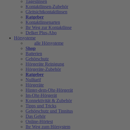
Tageslinsen
Kontaktlinsen-Zubehör
Gleitsichtkontaktlinsen
Ratgeber
Kontaktlinsenarten
Ihr Weg zur Kontaktlinse
Delker Plus-Abo
Hörsysteme
alle Hörsysteme
Shop
Batterien
Gehörschutz
Hörgeräte Reinigung
Hörgeräte-Zubehör
Ratgeber
Nulltarif
Hörgeräte
Hinter-dem-Ohr-Hörgerät
Im-Ohr-Hörgerät
Konnektivität & Zubehör
Tipps und Tricks
Gehörschutz und Tinnitus
Das Gehör
Online-Hörtest
Ihr Weg zum Hörsystem