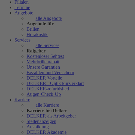
Filialen
Termine
Angebote
alle Angebote
Angebote für
Brillen
Hörakustik
Services
alle Services
Ratgeber
Kostenloser Sehtest
Mehrbrillenrabatt
Unsere Garantien
Bezahlen und Versichern
DELKER Vorteile
DELKER - Optik kurz erklärt
DELKER-refurbished
Augen-Check-Up
Karriere
alle Karriere
Karriere bei Delker
DELKER als Arbeitgeber
Stellenanzeigen
Ausbildung
DELKER Akademie