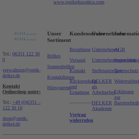
www.essilorluxottica.com
Unser
Kundenservice
Unternehmen
Informati
Sortiment
Bezahlung
Unternehmen
AGB
Tel.:
06351 122 30
Brillen
0
Versand
Unternehmensnachfolg
Impressum
Sonnenbrillen
verwaltung@optik-
Kontakt
Stellenanzeigen
Datenschutz
delker.de
Kontaktlinsen
Rücksendung
DELKER
Widerrufsbe
Kontakt
und
als
Hörsysteme
Onlineshop unter:
Erklärung
Erstattung
Arbeitgeber
zur
Tel.:
+49 (0)6351 –
DELKER
Barrierefreih
122 30 10
Akademie
Vertrag
shop@optik-
widerrufen
delker.de