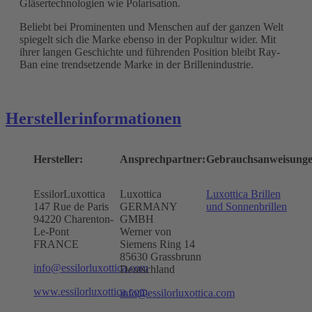
Gläsertechnologien wie Polarisation.
Beliebt bei Prominenten und Menschen auf der ganzen Welt
spiegelt sich die Marke ebenso in der Popkultur wider. Mit
ihrer langen Geschichte und führenden Position bleibt Ray-
Ban eine trendsetzende Marke in der Brillenindustrie.
Herstellerinformationen
Hersteller:
Ansprechpartner:
Gebrauchsanweisunge
EssilorLuxottica
Luxottica
Luxottica Brillen
147 Rue de Paris
GERMANY
und Sonnenbrillen
94220 Charenton-
GMBH
Le-Pont
Werner von
FRANCE
Siemens Ring 14
85630 Grassbrunn
info@essilorluxottica.com
Deutschland
www.essilorluxottica.com
info@essilorluxottica.com