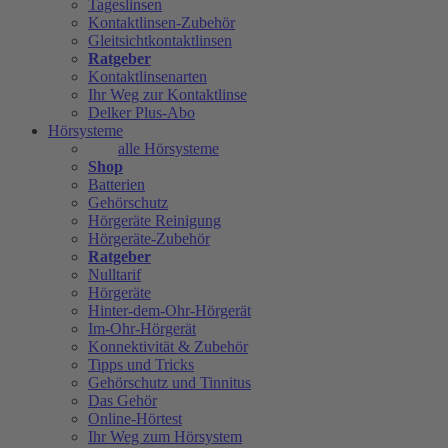
Tageslinsen
Kontaktlinsen-Zubehör
Gleitsichtkontaktlinsen
Ratgeber
Kontaktlinsenarten
Ihr Weg zur Kontaktlinse
Delker Plus-Abo
Hörsysteme
alle Hörsysteme
Shop
Batterien
Gehörschutz
Hörgeräte Reinigung
Hörgeräte-Zubehör
Ratgeber
Nulltarif
Hörgeräte
Hinter-dem-Ohr-Hörgerät
Im-Ohr-Hörgerät
Konnektivität & Zubehör
Tipps und Tricks
Gehörschutz und Tinnitus
Das Gehör
Online-Hörtest
Ihr Weg zum Hörsystem