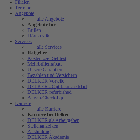
Filialen
Termine
Angebote
alle Angebote
Angebote für
Brillen
Hörakustik
Services
alle Services
Ratgeber
Kostenloser Sehtest
Mehrbrillenrabatt
Unsere Garantien
Bezahlen und Versichern
DELKER Vorteile
DELKER - Optik kurz erklärt
DELKER-refurbished
Augen-Check-Up
Karriere
alle Karriere
Karriere bei Delker
DELKER als Arbeitgeber
Stellenanzeigen
Ausbildung
DELKER Akademie