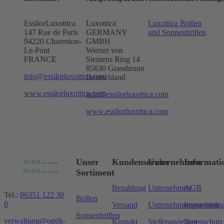
EssilorLuxottica
Luxottica
Luxottica Brillen
147 Rue de Paris
GERMANY
und Sonnenbrillen
94220 Charenton-
GMBH
Le-Pont
Werner von
FRANCE
Siemens Ring 14
85630 Grassbrunn
info@essilorluxottica.com
Deutschland
www.essilorluxottica.com
info@essilorluxottica.com
www.essilorluxottica.com
Unser
Kundenservice
Unternehmen
Informati
Sortiment
Bezahlung
Unternehmen
AGB
Tel.:
06351 122 30
Brillen
0
Versand
Unternehmensnachfolg
Impressum
Sonnenbrillen
verwaltung@optik-
Kontakt
Stellenanzeigen
Datenschutz