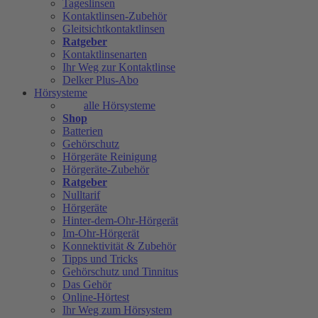
Tageslinsen
Kontaktlinsen-Zubehör
Gleitsichtkontaktlinsen
Ratgeber
Kontaktlinsenarten
Ihr Weg zur Kontaktlinse
Delker Plus-Abo
Hörsysteme
alle Hörsysteme
Shop
Batterien
Gehörschutz
Hörgeräte Reinigung
Hörgeräte-Zubehör
Ratgeber
Nulltarif
Hörgeräte
Hinter-dem-Ohr-Hörgerät
Im-Ohr-Hörgerät
Konnektivität & Zubehör
Tipps und Tricks
Gehörschutz und Tinnitus
Das Gehör
Online-Hörtest
Ihr Weg zum Hörsystem