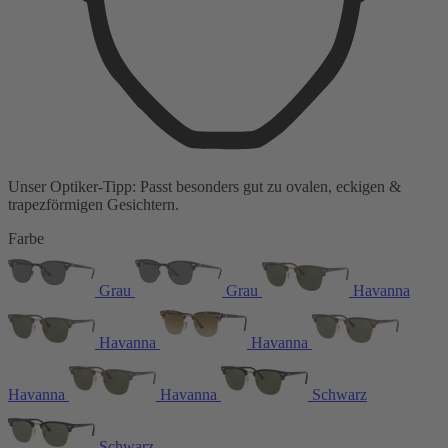
Unser Optiker-Tipp:
Passt besonders gut zu
ovalen, eckigen &
trapezförmigen Gesichtern.
Farbe
Grau
Grau
Havanna
Havanna
Havanna
Havanna
Havanna
Schwarz
Schwarz