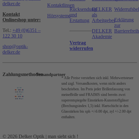
delker.de
Kontaktlinsen
Rücksendung
DELKER
Widerrufsbe
Kontakt
und
als
Hörsysteme
Onlineshop unter:
Erklärung
Erstattung
Arbeitgeber
zur
Tel.:
+49 (0)6351 –
DELKER
Barrierefreih
122 30 10
Akademie
Vertrag
shop@optik-
widerrufen
delker.de
Zahlungsmethoden
Versandpartner
* Alle Preise verstehen sich inkl. Mehrwertsteuer
und zzgl. Versandkosten, wenn nicht anders
beschrieben.
Im Preis jeder Brillenfassung von
meineBrille und FRAIMS sind bereits zwei
superentspiegelte Einstärken-Kunststoffgläser
(Brechungsindex 1,5) inkl. Hartschicht in den
Glasstärken bis sph +/-6.00 dpt, zyl +/-2.00 dpt
enthalten.
© 2026 Delker Optik | man sieht sich !