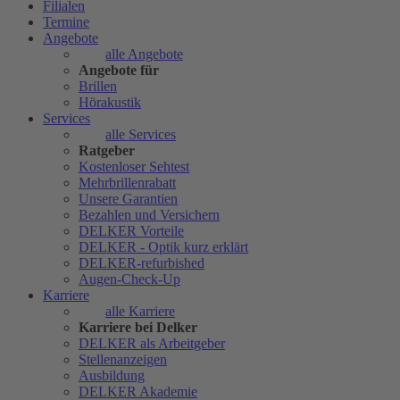
Filialen
Termine
Angebote
alle Angebote
Angebote für
Brillen
Hörakustik
Services
alle Services
Ratgeber
Kostenloser Sehtest
Mehrbrillenrabatt
Unsere Garantien
Bezahlen und Versichern
DELKER Vorteile
DELKER - Optik kurz erklärt
DELKER-refurbished
Augen-Check-Up
Karriere
alle Karriere
Karriere bei Delker
DELKER als Arbeitgeber
Stellenanzeigen
Ausbildung
DELKER Akademie