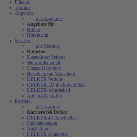
Filialen
Termine
Angebote
alle Angebote
Angebote für
Brillen
Hörakustik
Services
alle Services
Ratgeber
Kostenloser Sehtest
Mehrbrillenrabatt
Unsere Garantien
Bezahlen und Versichern
DELKER Vorteile
DELKER - Optik kurz erklärt
DELKER-refurbished
Augen-Check-Up
Karriere
alle Karriere
Karriere bei Delker
DELKER als Arbeitgeber
Stellenanzeigen
Ausbildung
DELKER Akademie