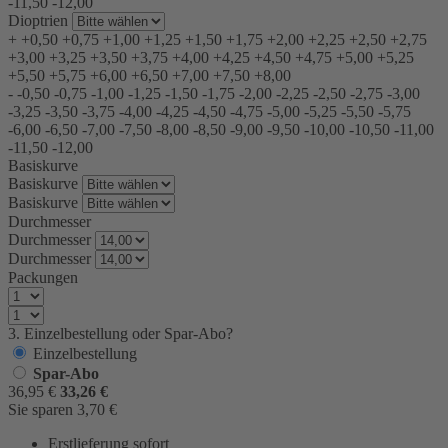
-11,50
-12,00
Dioptrien
+
+0,50
+0,75
+1,00
+1,25
+1,50
+1,75
+2,00
+2,25
+2,50
+2,75
+3,00
+3,25
+3,50
+3,75
+4,00
+4,25
+4,50
+4,75
+5,00
+5,25
+5,50
+5,75
+6,00
+6,50
+7,00
+7,50
+8,00
-
-0,50
-0,75
-1,00
-1,25
-1,50
-1,75
-2,00
-2,25
-2,50
-2,75
-3,00
-3,25
-3,50
-3,75
-4,00
-4,25
-4,50
-4,75
-5,00
-5,25
-5,50
-5,75
-6,00
-6,50
-7,00
-7,50
-8,00
-8,50
-9,00
-9,50
-10,00
-10,50
-11,00
-11,50
-12,00
Basiskurve
Basiskurve
Basiskurve
Durchmesser
Durchmesser
Durchmesser
Packungen
3. Einzelbestellung oder Spar-Abo?
Einzelbestellung
Spar-Abo
36,95
€
33,26
€
Sie sparen
3,70
€
Erstlieferung sofort