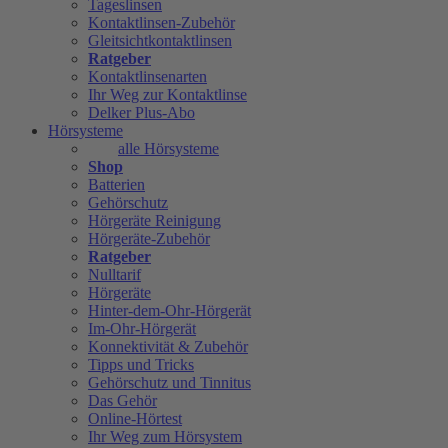
Tageslinsen
Kontaktlinsen-Zubehör
Gleitsichtkontaktlinsen
Ratgeber
Kontaktlinsenarten
Ihr Weg zur Kontaktlinse
Delker Plus-Abo
Hörsysteme
alle Hörsysteme
Shop
Batterien
Gehörschutz
Hörgeräte Reinigung
Hörgeräte-Zubehör
Ratgeber
Nulltarif
Hörgeräte
Hinter-dem-Ohr-Hörgerät
Im-Ohr-Hörgerät
Konnektivität & Zubehör
Tipps und Tricks
Gehörschutz und Tinnitus
Das Gehör
Online-Hörtest
Ihr Weg zum Hörsystem