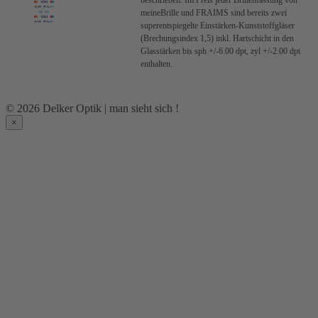
beschrieben.
Im Preis jeder Brillenfassung von
meineBrille und FRAIMS sind bereits zwei
superentspiegelte Einstärken-Kunststoffgläser
(Brechungsindex 1,5) inkl. Hartschicht in den
Glasstärken bis sph +/-6.00 dpt, zyl +/-2.00 dpt
enthalten.
© 2026 Delker Optik | man sieht sich !
×