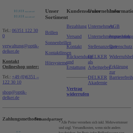
Unser
Kundenservice
Unternehmen
Informati
Sortiment
Bezahlung
Unternehmen
AGB
Tel.:
06351 122 30
Brillen
0
Versand
Unternehmensnachfolg
Impressum
Sonnenbrillen
verwaltung@optik-
Kontakt
Stellenanzeigen
Datenschutz
delker.de
Kontaktlinsen
Rücksendung
DELKER
Widerrufsbe
Kontakt
und
als
Hörsysteme
Onlineshop unter:
Erklärung
Erstattung
Arbeitgeber
zur
Tel.:
+49 (0)6351 –
DELKER
Barrierefreih
122 30 10
Akademie
Vertrag
shop@optik-
widerrufen
delker.de
Zahlungsmethoden
Versandpartner
* Alle Preise verstehen sich inkl. Mehrwertsteuer
und zzgl. Versandkosten, wenn nicht anders