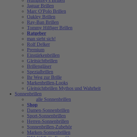
Humphrey's Brillen
Jaguar Brillen
Marc O'Polo Brillen
Oakley Brillen
Ray-Ban Brillen
Tommy Hilfiger Brillen
Ratgeber
man sieht sich!
Rolf Delker
Premium
Einstärkenbrillen
Gleitsichtbrillen
Brillengläser
Spezialbrillen
Ihr Weg zur Brille
Markenbrillen-Looks
Gleitsichtbrillen Mythos und Wahrheit
Sonnenbrillen
alle Sonnenbrillen
Shop
Damen-Sonnenbrillen
Sport-Sonnenbrillen
Herren-Sonnenbrillen
Sonnenbrillen-Zubehör
Marken-Sonnenbrillen