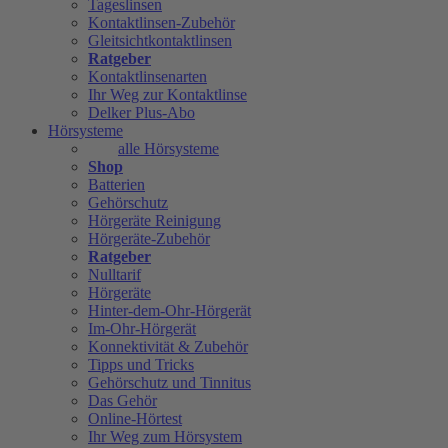
Tageslinsen
Kontaktlinsen-Zubehör
Gleitsichtkontaktlinsen
Ratgeber
Kontaktlinsenarten
Ihr Weg zur Kontaktlinse
Delker Plus-Abo
Hörsysteme
alle Hörsysteme
Shop
Batterien
Gehörschutz
Hörgeräte Reinigung
Hörgeräte-Zubehör
Ratgeber
Nulltarif
Hörgeräte
Hinter-dem-Ohr-Hörgerät
Im-Ohr-Hörgerät
Konnektivität & Zubehör
Tipps und Tricks
Gehörschutz und Tinnitus
Das Gehör
Online-Hörtest
Ihr Weg zum Hörsystem