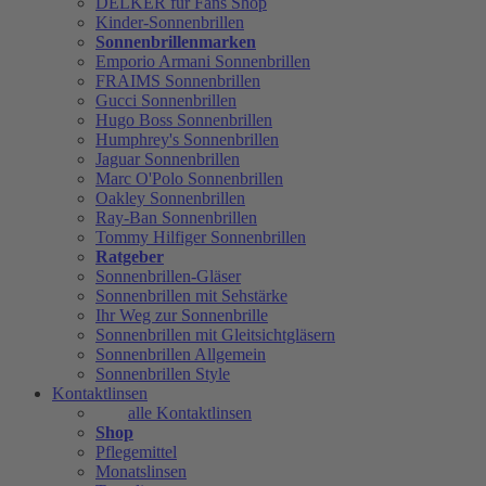
DELKER für Fans Shop
Kinder-Sonnenbrillen
Sonnenbrillenmarken
Emporio Armani Sonnenbrillen
FRAIMS Sonnenbrillen
Gucci Sonnenbrillen
Hugo Boss Sonnenbrillen
Humphrey's Sonnenbrillen
Jaguar Sonnenbrillen
Marc O'Polo Sonnenbrillen
Oakley Sonnenbrillen
Ray-Ban Sonnenbrillen
Tommy Hilfiger Sonnenbrillen
Ratgeber
Sonnenbrillen-Gläser
Sonnenbrillen mit Sehstärke
Ihr Weg zur Sonnenbrille
Sonnenbrillen mit Gleitsichtgläsern
Sonnenbrillen Allgemein
Sonnenbrillen Style
Kontaktlinsen
alle Kontaktlinsen
Shop
Pflegemittel
Monatslinsen