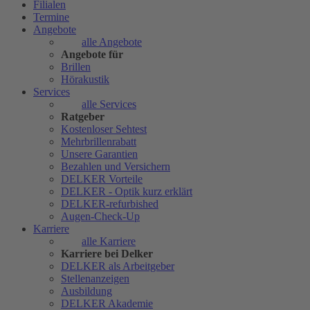
Filialen
Termine
Angebote
alle Angebote
Angebote für
Brillen
Hörakustik
Services
alle Services
Ratgeber
Kostenloser Sehtest
Mehrbrillenrabatt
Unsere Garantien
Bezahlen und Versichern
DELKER Vorteile
DELKER - Optik kurz erklärt
DELKER-refurbished
Augen-Check-Up
Karriere
alle Karriere
Karriere bei Delker
DELKER als Arbeitgeber
Stellenanzeigen
Ausbildung
DELKER Akademie