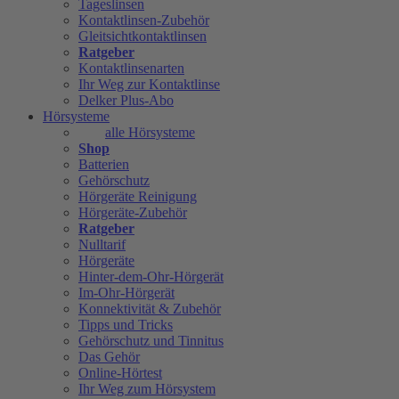
Tageslinsen
Kontaktlinsen-Zubehör
Gleitsichtkontaktlinsen
Ratgeber
Kontaktlinsenarten
Ihr Weg zur Kontaktlinse
Delker Plus-Abo
Hörsysteme
alle Hörsysteme
Shop
Batterien
Gehörschutz
Hörgeräte Reinigung
Hörgeräte-Zubehör
Ratgeber
Nulltarif
Hörgeräte
Hinter-dem-Ohr-Hörgerät
Im-Ohr-Hörgerät
Konnektivität & Zubehör
Tipps und Tricks
Gehörschutz und Tinnitus
Das Gehör
Online-Hörtest
Ihr Weg zum Hörsystem