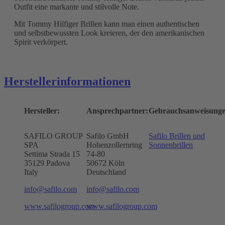
Outfit eine markante und stilvolle Note.
Mit Tommy Hilfiger Brillen kann man einen authentischen
und selbstbewussten Look kreieren, der den amerikanischen
Spirit verkörpert.
Herstellerinformationen
Hersteller:
Ansprechpartner:
Gebrauchsanweisunge
SAFILO GROUP
Safilo GmbH
Safilo Brillen und
SPA
Hohenzollernring
Sonnenbrillen
Settima Strada 15
74-80
35129 Padova
50672
Köln
Italy
Deutschland
info@safilo.com
info@safilo.com
www.safilogroup.com
www.safilogroup.com