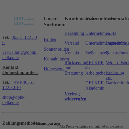
Unser
Kundenservice
Unternehmen
Informati
Sortiment
Bezahlung
Unternehmen
AGB
Tel.:
06351 122 30
Brillen
0
Versand
Unternehmensnachfolg
Impressum
Sonnenbrillen
verwaltung@optik-
Kontakt
Stellenanzeigen
Datenschutz
delker.de
Kontaktlinsen
Rücksendung
DELKER
Widerrufsbe
Kontakt
und
als
Hörsysteme
Onlineshop unter:
Erklärung
Erstattung
Arbeitgeber
zur
Tel.:
+49 (0)6351 –
DELKER
Barrierefreih
122 30 10
Akademie
Vertrag
shop@optik-
widerrufen
delker.de
Zahlungsmethoden
Versandpartner
* Alle Preise verstehen sich inkl. Mehrwertsteuer