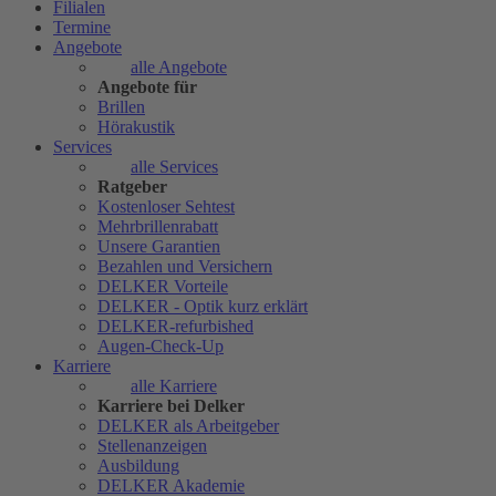
Filialen
Termine
Angebote
alle Angebote
Angebote für
Brillen
Hörakustik
Services
alle Services
Ratgeber
Kostenloser Sehtest
Mehrbrillenrabatt
Unsere Garantien
Bezahlen und Versichern
DELKER Vorteile
DELKER - Optik kurz erklärt
DELKER-refurbished
Augen-Check-Up
Karriere
alle Karriere
Karriere bei Delker
DELKER als Arbeitgeber
Stellenanzeigen
Ausbildung
DELKER Akademie