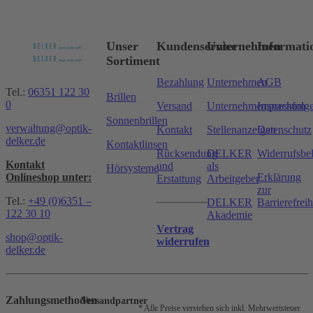
Unser
Kundenservice
Unternehmen
Informati
Sortiment
Bezahlung
Unternehmen
AGB
Tel.:
06351 122 30
Brillen
0
Versand
Unternehmensnachfolg
Impressum
Sonnenbrillen
verwaltung@optik-
Kontakt
Stellenanzeigen
Datenschutz
delker.de
Kontaktlinsen
Rücksendung
DELKER
Widerrufsbe
Kontakt
und
als
Hörsysteme
Onlineshop unter:
Erklärung
Erstattung
Arbeitgeber
zur
Tel.:
+49 (0)6351 –
DELKER
Barrierefreih
122 30 10
Akademie
Vertrag
shop@optik-
widerrufen
delker.de
Zahlungsmethoden
Versandpartner
* Alle Preise verstehen sich inkl. Mehrwertsteuer