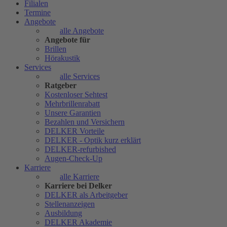
Filialen
Termine
Angebote
alle Angebote
Angebote für
Brillen
Hörakustik
Services
alle Services
Ratgeber
Kostenloser Sehtest
Mehrbrillenrabatt
Unsere Garantien
Bezahlen und Versichern
DELKER Vorteile
DELKER - Optik kurz erklärt
DELKER-refurbished
Augen-Check-Up
Karriere
alle Karriere
Karriere bei Delker
DELKER als Arbeitgeber
Stellenanzeigen
Ausbildung
DELKER Akademie