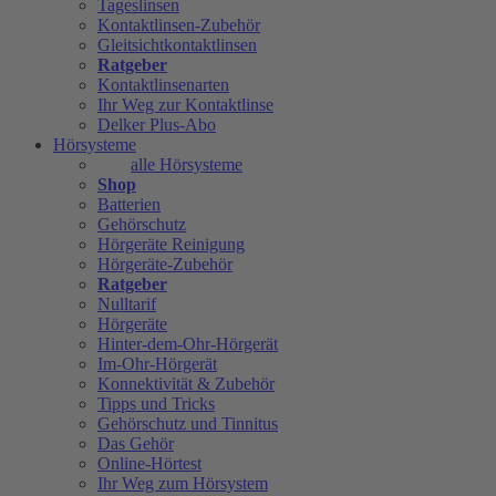
Tageslinsen
Kontaktlinsen-Zubehör
Gleitsichtkontaktlinsen
Ratgeber
Kontaktlinsenarten
Ihr Weg zur Kontaktlinse
Delker Plus-Abo
Hörsysteme
alle Hörsysteme
Shop
Batterien
Gehörschutz
Hörgeräte Reinigung
Hörgeräte-Zubehör
Ratgeber
Nulltarif
Hörgeräte
Hinter-dem-Ohr-Hörgerät
Im-Ohr-Hörgerät
Konnektivität & Zubehör
Tipps und Tricks
Gehörschutz und Tinnitus
Das Gehör
Online-Hörtest
Ihr Weg zum Hörsystem