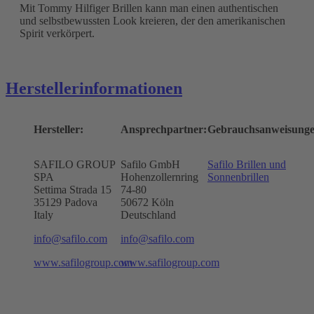
Mit Tommy Hilfiger Brillen kann man einen authentischen
und selbstbewussten Look kreieren, der den amerikanischen
Spirit verkörpert.
Herstellerinformationen
Hersteller:
Ansprechpartner:
Gebrauchsanweisunge
SAFILO GROUP
Safilo GmbH
Safilo Brillen und
SPA
Hohenzollernring
Sonnenbrillen
Settima Strada 15
74-80
35129 Padova
50672
Köln
Italy
Deutschland
info@safilo.com
info@safilo.com
www.safilogroup.com
www.safilogroup.com