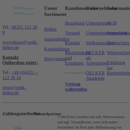
Unser
Kundenservice
Unternehmen
Informati
Sortiment
Bezahlung
Unternehmen
AGB
Tel.:
06351 122 30
Brillen
0
Versand
Unternehmensnachfolg
Impressum
Sonnenbrillen
verwaltung@optik-
Kontakt
Stellenanzeigen
Datenschutz
delker.de
Kontaktlinsen
Rücksendung
DELKER
Widerrufsbe
Kontakt
und
als
Hörsysteme
Onlineshop unter:
Erklärung
Erstattung
Arbeitgeber
zur
Tel.:
+49 (0)6351 –
DELKER
Barrierefreih
122 30 10
Akademie
Vertrag
shop@optik-
widerrufen
delker.de
Zahlungsmethoden
Versandpartner
* Alle Preise verstehen sich inkl. Mehrwertsteuer
und zzgl. Versandkosten, wenn nicht anders
beschrieben.
Im Preis jeder Brillenfassung von