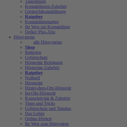
Tageslinsen
Kontaktlinsen-Zubehör
Gleitsichtkontaktlinsen
Ratgeber
Kontaktlinsenarten
Ihr Weg zur Kontaktlinse
Delker Plus-Abo
Hörsysteme
alle Hörsysteme
Shop
Batterien
Gehörschutz
Hörgeräte Reinigung
Hörgeräte-Zubehör
Ratgeber
Nulltarif
Hörgeräte
Hinter-dem-Ohr-Hörgerät
Im-Ohr-Hörgerät
Konnektivität & Zubehör
Tipps und Tricks
Gehörschutz und Tinnitus
Das Gehör
Online-Hörtest
Ihr Weg zum Hörsystem