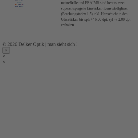
meineBrille und FRAIMS sind bereits zwei
superentspiegelte Einstärken-Kunststoffgläser
(Brechungsindex 1,5) inkl. Hartschicht in den
Glasstärken bis sph +/-6.00 dpt, zyl +/-2.00 dpt
enthalten.
© 2026 Delker Optik | man sieht sich !
×
×
×