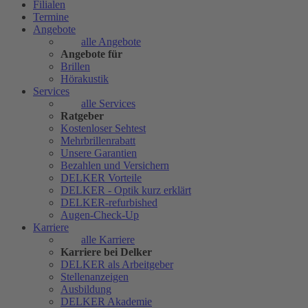
Filialen
Termine
Angebote
alle Angebote
Angebote für
Brillen
Hörakustik
Services
alle Services
Ratgeber
Kostenloser Sehtest
Mehrbrillenrabatt
Unsere Garantien
Bezahlen und Versichern
DELKER Vorteile
DELKER - Optik kurz erklärt
DELKER-refurbished
Augen-Check-Up
Karriere
alle Karriere
Karriere bei Delker
DELKER als Arbeitgeber
Stellenanzeigen
Ausbildung
DELKER Akademie