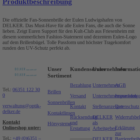
Produktbeschreibung
Die offizielle Fan-Sonnenbrille der Eulen Ludwigshafen von
DELKER. Das Must-Have für alle Eulen Fans, die auch die Sonne
lieben. Zeigt Euren Support für den Kult-Club aus Friesenheim mit
diesem sommerlichen Fashion-Statement und dezentem Eulen-Logo
auf dem Brillenbügel. Tolle Passform und höchster Tragekomfort
runden den UV-Schutz perfekt ab.
Unser
Kundenservice
Unternehmen
Informati
Sortiment
Bezahlung
Unternehmen
AGB
Tel.:
06351 122 30
Brillen
0
Versand
Unternehmensnachfolg
Impressum
Sonnenbrillen
verwaltung@optik-
Kontakt
Stellenanzeigen
Datenschutz
delker.de
Kontaktlinsen
Rücksendung
DELKER
Widerrufsbe
Kontakt
und
als
Hörsysteme
Onlineshop unter:
Erklärung
Erstattung
Arbeitgeber
zur
Tel.:
+49 (0)6351 –
DELKER
Barrierefreih