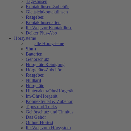
Tageslinsen
Kontaktlinsen-Zubehör
Gleitsichtkontaktlinsen
Ratgeber
Kontaktlinsenarten
Ihr Weg zur Kontaktlinse
Delker Plus-Abo
Hörsysteme
alle Hörsysteme
Shop
Batterien
Gehörschutz
Hörgeräte Reinigung
Hörgeräte-Zubehör
Ratgeber
Nulltarif
Hörgeräte
Hinter-dem-Ohr-Hörgerät
Im-Ohr-Hörgerät
Konnektivität & Zubehör
Tipps und Tricks
Gehörschutz und Tinnitus
Das Gehör
Online-Hörtest
Ihr Weg zum Hörsystem