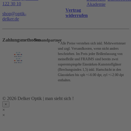
122 30 10
Akademie
Vertrag
shop@optik-
widerrufen
delker.de
Zahlungsmethoden
Versandpartner
* Alle Preise verstehen sich inkl. Mehrwertsteuer
und zzgl. Versandkosten, wenn nicht anders
beschrieben.
Im Preis jeder Brillenfassung von
meineBrille und FRAIMS sind bereits zwei
superentspiegelte Einstärken-Kunststoffgläser
(Brechungsindex 1,5) inkl. Hartschicht in den
Glasstärken bis sph +/-6.00 dpt, zyl +/-2.00 dpt
enthalten.
© 2026 Delker Optik | man sieht sich !
×
×
×