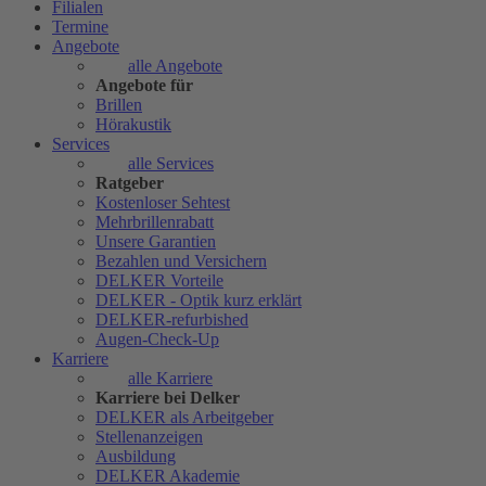
Filialen
Termine
Angebote
alle Angebote
Angebote für
Brillen
Hörakustik
Services
alle Services
Ratgeber
Kostenloser Sehtest
Mehrbrillenrabatt
Unsere Garantien
Bezahlen und Versichern
DELKER Vorteile
DELKER - Optik kurz erklärt
DELKER-refurbished
Augen-Check-Up
Karriere
alle Karriere
Karriere bei Delker
DELKER als Arbeitgeber
Stellenanzeigen
Ausbildung
DELKER Akademie