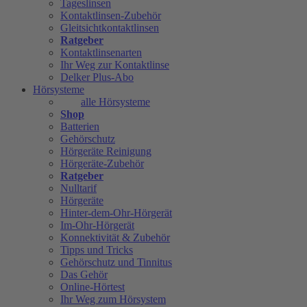
Tageslinsen
Kontaktlinsen-Zubehör
Gleitsichtkontaktlinsen
Ratgeber
Kontaktlinsenarten
Ihr Weg zur Kontaktlinse
Delker Plus-Abo
Hörsysteme
alle Hörsysteme
Shop
Batterien
Gehörschutz
Hörgeräte Reinigung
Hörgeräte-Zubehör
Ratgeber
Nulltarif
Hörgeräte
Hinter-dem-Ohr-Hörgerät
Im-Ohr-Hörgerät
Konnektivität & Zubehör
Tipps und Tricks
Gehörschutz und Tinnitus
Das Gehör
Online-Hörtest
Ihr Weg zum Hörsystem