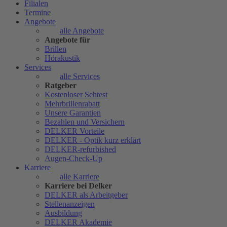
Filialen
Termine
Angebote
alle Angebote
Angebote für
Brillen
Hörakustik
Services
alle Services
Ratgeber
Kostenloser Sehtest
Mehrbrillenrabatt
Unsere Garantien
Bezahlen und Versichern
DELKER Vorteile
DELKER - Optik kurz erklärt
DELKER-refurbished
Augen-Check-Up
Karriere
alle Karriere
Karriere bei Delker
DELKER als Arbeitgeber
Stellenanzeigen
Ausbildung
DELKER Akademie