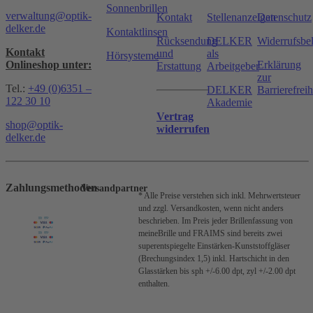
Sonnenbrillen
verwaltung@optik-
Kontakt
Stellenanzeigen
Datenschutz
delker.de
Kontaktlinsen
Rücksendung
DELKER
Widerrufsbe
Kontakt
und
als
Hörsysteme
Onlineshop unter:
Erklärung
Erstattung
Arbeitgeber
zur
Tel.:
+49 (0)6351 –
DELKER
Barrierefreih
122 30 10
Akademie
Vertrag
shop@optik-
widerrufen
delker.de
Zahlungsmethoden
Versandpartner
* Alle Preise verstehen sich inkl. Mehrwertsteuer
und zzgl. Versandkosten, wenn nicht anders
beschrieben.
Im Preis jeder Brillenfassung von
meineBrille und FRAIMS sind bereits zwei
superentspiegelte Einstärken-Kunststoffgläser
(Brechungsindex 1,5) inkl. Hartschicht in den
Glasstärken bis sph +/-6.00 dpt, zyl +/-2.00 dpt
enthalten.