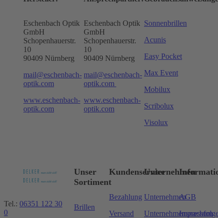
Eschenbach Optik
Eschenbach Optik
Sonnenbrillen
GmbH
GmbH
Acunis
Schopenhauerstr.
Schopenhauerstr.
10
10
Easy Pocket
90409 Nürnberg
90409 Nürnberg
Max Event
mail@eschenbach-
mail@eschenbach-
optik.com
optik.com
Mobilux
www.eschenbach-
www.eschenbach-
Scribolux
optik.com
optik.com
Visolux
Unser
Kundenservice
Unternehmen
Informati
Sortiment
Bezahlung
Unternehmen
AGB
Tel.:
06351 122 30
Brillen
0
Versand
Unternehmensnachfolg
Impressum