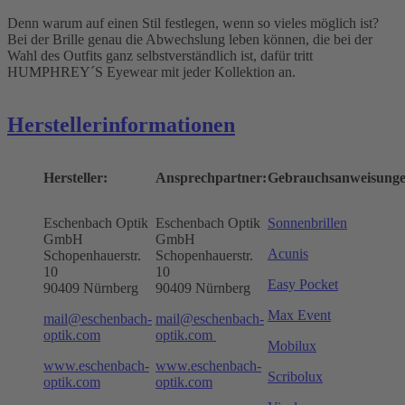
Denn warum auf einen Stil festlegen, wenn so vieles möglich ist?
Bei der Brille genau die Abwechslung leben können, die bei der
Wahl des Outfits ganz selbstverständlich ist, dafür tritt
HUMPHREY´S Eyewear mit jeder Kollektion an.
Herstellerinformationen
Hersteller:
Ansprechpartner:
Gebrauchsanweisunge
Eschenbach Optik
Eschenbach Optik
Sonnenbrillen
GmbH
GmbH
Acunis
Schopenhauerstr.
Schopenhauerstr.
10
10
Easy Pocket
90409 Nürnberg
90409 Nürnberg
Max Event
mail@eschenbach-
mail@eschenbach-
optik.com
optik.com
Mobilux
www.eschenbach-
www.eschenbach-
Scribolux
optik.com
optik.com