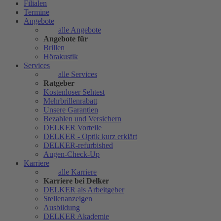
Filialen
Termine
Angebote
alle Angebote
Angebote für
Brillen
Hörakustik
Services
alle Services
Ratgeber
Kostenloser Sehtest
Mehrbrillenrabatt
Unsere Garantien
Bezahlen und Versichern
DELKER Vorteile
DELKER - Optik kurz erklärt
DELKER-refurbished
Augen-Check-Up
Karriere
alle Karriere
Karriere bei Delker
DELKER als Arbeitgeber
Stellenanzeigen
Ausbildung
DELKER Akademie