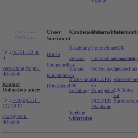
Visolux
Unser
Kundenservice
Unternehmen
Informati
Sortiment
Bezahlung
Unternehmen
AGB
Tel.:
06351 122 30
Brillen
0
Versand
Unternehmensnachfolg
Impressum
Sonnenbrillen
verwaltung@optik-
Kontakt
Stellenanzeigen
Datenschutz
delker.de
Kontaktlinsen
Rücksendung
DELKER
Widerrufsbe
Kontakt
und
als
Hörsysteme
Onlineshop unter:
Erklärung
Erstattung
Arbeitgeber
zur
Tel.:
+49 (0)6351 –
DELKER
Barrierefreih
122 30 10
Akademie
Vertrag
shop@optik-
widerrufen
delker.de