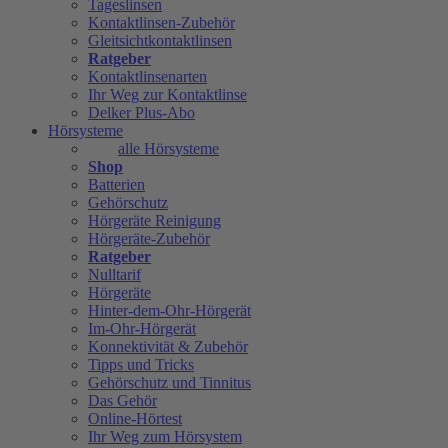
Tageslinsen
Kontaktlinsen-Zubehör
Gleitsichtkontaktlinsen
Ratgeber
Kontaktlinsenarten
Ihr Weg zur Kontaktlinse
Delker Plus-Abo
Hörsysteme
alle Hörsysteme
Shop
Batterien
Gehörschutz
Hörgeräte Reinigung
Hörgeräte-Zubehör
Ratgeber
Nulltarif
Hörgeräte
Hinter-dem-Ohr-Hörgerät
Im-Ohr-Hörgerät
Konnektivität & Zubehör
Tipps und Tricks
Gehörschutz und Tinnitus
Das Gehör
Online-Hörtest
Ihr Weg zum Hörsystem